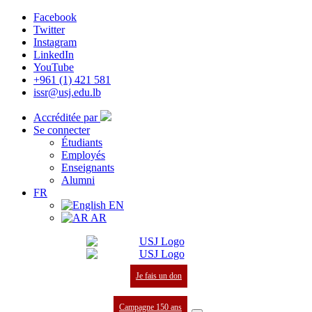
Facebook
Twitter
Instagram
LinkedIn
YouTube
+961 (1) 421 581
issr@usj.edu.lb
Accréditée par
Se connecter
Étudiants
Employés
Enseignants
Alumni
FR
EN
AR
Je fais un don
Campagne 150 ans