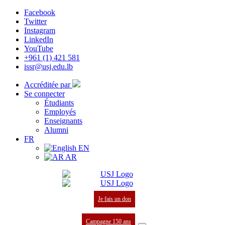
Facebook
Twitter
Instagram
LinkedIn
YouTube
+961 (1) 421 581
issr@usj.edu.lb
Accréditée par
Se connecter
Étudiants
Employés
Enseignants
Alumni
FR
EN
AR
Je fais un don
Campagne 150 ans