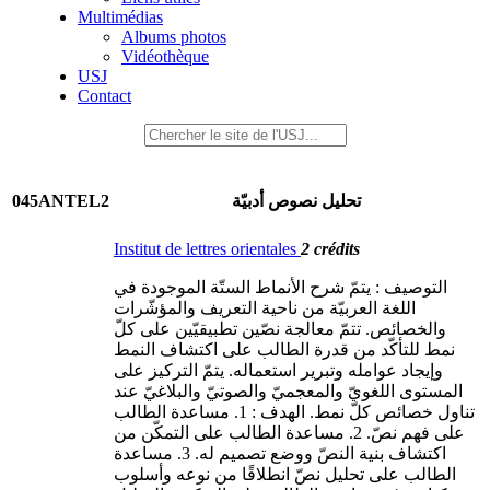
Multimédias
Albums photos
Vidéothèque
USJ
Contact
045ANTEL2
تحليل نصوص أدبيّة
Institut de lettres orientales
2 crédits
التوصيف : يتمّ شرح الأنماط الستّة الموجودة في
اللغة العربيّة من ناحية التعريف والمؤشّرات
والخصائص. تتمّ معالجة نصّين تطبيقيّين على كلّ
نمط للتأكّد من قدرة الطالب على اكتشاف النمط
وإيجاد عوامله وتبرير استعماله. يتمّ التركيز على
المستوى اللغويّ والمعجميّ والصوتيّ والبلاغيّ عند
تناول خصائص كلّ نمط. الهدف : 1. مساعدة الطالب
على فهم نصّ. 2. مساعدة الطالب على التمكّن من
اكتشاف بنية النصّ ووضع تصميم له. 3. مساعدة
الطالب على تحليل نصّ انطلاقًا من نوعه وأسلوب