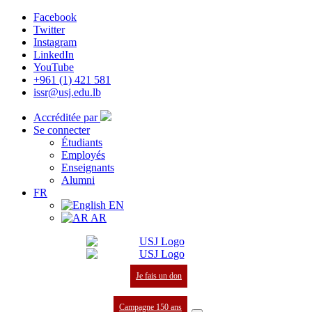
Facebook
Twitter
Instagram
LinkedIn
YouTube
+961 (1) 421 581
issr@usj.edu.lb
Accréditée par
Se connecter
Étudiants
Employés
Enseignants
Alumni
FR
EN
AR
Je fais un don
Campagne 150 ans