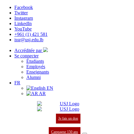
Facebook
Twitter
Instagram
LinkedIn
YouTube
+961 (1) 421 581
issr@usj.edu.lb
Accréditée par
Se connecter
Étudiants
Employés
Enseignants
Alumni
FR
EN
AR
Je fais un don
Campagne 150 ans