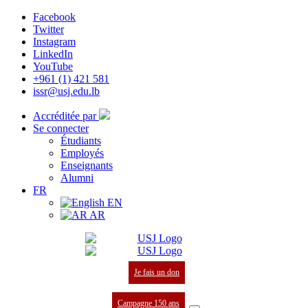
Facebook
Twitter
Instagram
LinkedIn
YouTube
+961 (1) 421 581
issr@usj.edu.lb
Accréditée par
Se connecter
Étudiants
Employés
Enseignants
Alumni
FR
EN
AR
Je fais un don
Campagne 150 ans