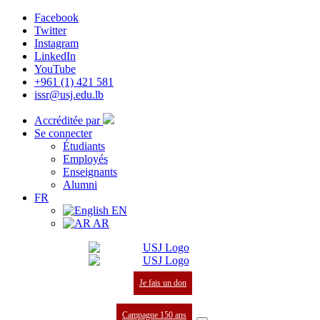
Facebook
Twitter
Instagram
LinkedIn
YouTube
+961 (1) 421 581
issr@usj.edu.lb
Accréditée par
Se connecter
Étudiants
Employés
Enseignants
Alumni
FR
EN
AR
Je fais un don
Campagne 150 ans