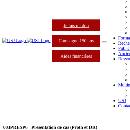
Je fais un don
Forma
Campagne 150 ans
Reche
Public
Ancie
Aides financières
Resso
Multi
USJ
Conta
003PRESP6
Présentation de cas (Proth et DR)