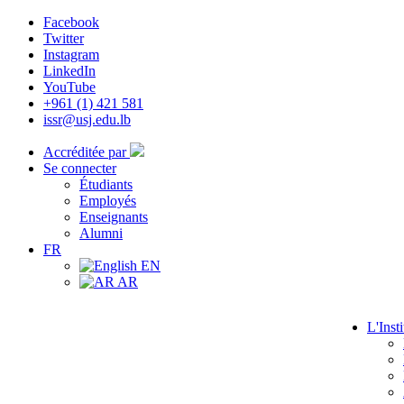
Facebook
Twitter
Instagram
LinkedIn
YouTube
+961 (1) 421 581
issr@usj.edu.lb
Accréditée par
Se connecter
Étudiants
Employés
Enseignants
Alumni
FR
EN
AR
L'Insti