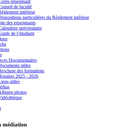
Corps enseignant
Conseil de faculté
Règlement intérieur
Dispositions particulières du Règlement intérieur
Site des enseignants
Calendrier universitaire
Guide de l’étudiant
ions
che
tions
s
rces Documentaires
Documents utiles
Brochure des formations
Horaires 2025 - 2026
iens utiles
édias
Albums photos
Vidéothèque
t
la médiation