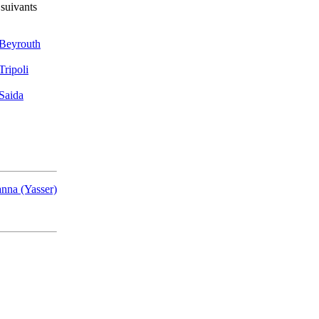
 suivants
- Beyrouth
Tripoli
 Saida
a (Yasser)