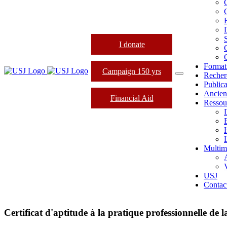
I donate
Format
Campaign 150 yrs
Recher
Publica
Ancien
Financial Aid
Ressou
L
Multim
USJ
Contac
Certificat d'aptitude à la pratique professionnelle de 