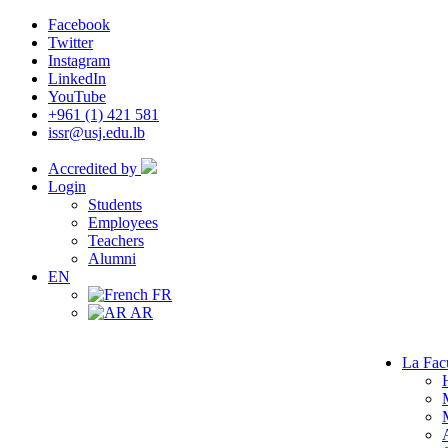
Facebook
Twitter
Instagram
LinkedIn
YouTube
+961 (1) 421 581
issr@usj.edu.lb
Accredited by
Login
Students
Employees
Teachers
Alumni
EN
FR
AR
La Fac