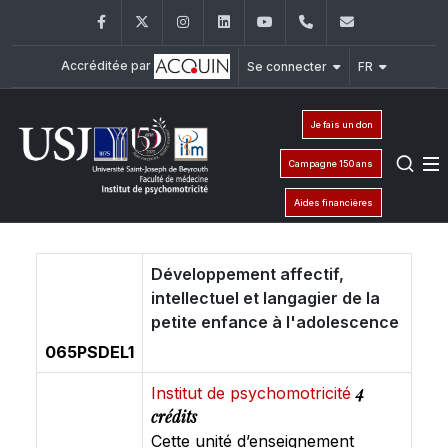
Facebook
Twitter
Instagram
LinkedIn
YouTube
+961 (1) 421 617
fm.ipm@usj
Accréditée par
Se connecter
FR
Je fais un don
Campagne 150 ans
Aides financières
Développement affectif,
intellectuel et langagier de la
petite enfance à l'adolescence
065PSDEL1
4
Institut de psychomotricité
crédits
Cette unité d’enseignement