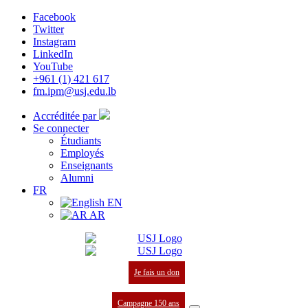
Facebook
Twitter
Instagram
LinkedIn
YouTube
+961 (1) 421 617
fm.ipm@usj.edu.lb
Accréditée par
Se connecter
Étudiants
Employés
Enseignants
Alumni
FR
EN
AR
Je fais un don
Campagne 150 ans