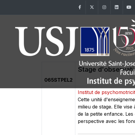
Facebook
Twitter
Instagram
Linke
Stage d'observati
065STPEL2
Institut de psychomotrici
Cette unité d'enseignemen
milieu de stage. Elle vis
de la petite enfance. Les
perspective avec les fo