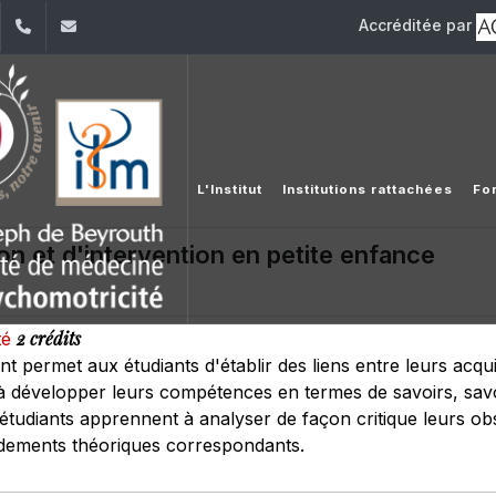
Accréditée par
dIn
YouTube
+961 (1) 421 617
fm.ipm@usj.edu.lb
L'Institut
Institutions rattachées
Fo
on et d'intervention en petite enfance
2 crédits
té
t permet aux étudiants d'établir des liens entre leurs acqu
e à développer leurs compétences en termes de savoirs, savo
 étudiants apprennent à analyser de façon critique leurs ob
ndements théoriques correspondants.