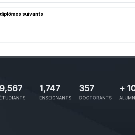
 diplômes suivants
11,110
2,029
414
+
1
ÉTUDIANTS
ENSEIGNANTS
DOCTORANTS
ALUMN