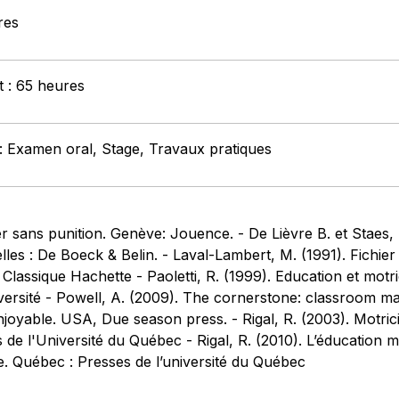
res
t : 65 heures
: Examen oral, Stage, Travaux pratiques
er sans punition. Genève: Jouence. - De Lièvre B. et Staes,
elles : De Boeck & Belin. - Laval-Lambert, M. (1991). Fichie
 Classique Hachette - Paoletti, R. (1999). Education et motri
versité - Powell, A. (2009). The cornerstone: classroom 
d enjoyable. USA, Due season press. - Rigal, R. (2003). Mot
de l'Université du Québec - Rigal, R. (2010). L’éducation m
re. Québec : Presses de l’université du Québec