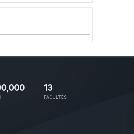
00,000
13
I
FACULTÉS