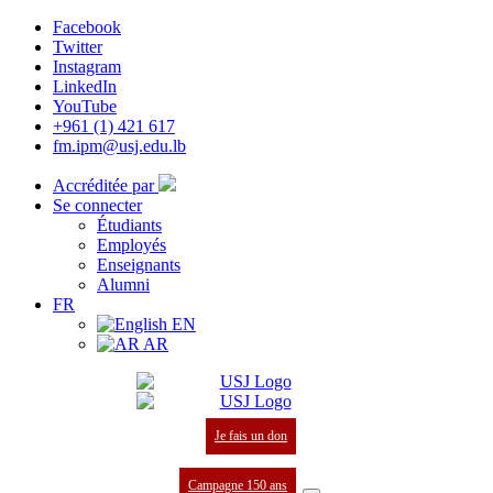
Facebook
Twitter
Instagram
LinkedIn
YouTube
+961 (1) 421 617
fm.ipm@usj.edu.lb
Accréditée par
Se connecter
Étudiants
Employés
Enseignants
Alumni
FR
EN
AR
Je fais un don
Campagne 150 ans