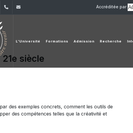
Accréditée par
dIn
YouTube
+961 (1) 421 000
info@usj.edu.lb
L'Université
Formations
Admission
Recherche
Int
 21e siècle
 par des exemples concrets, comment les outils de
pper des compétences telles que la créativité et