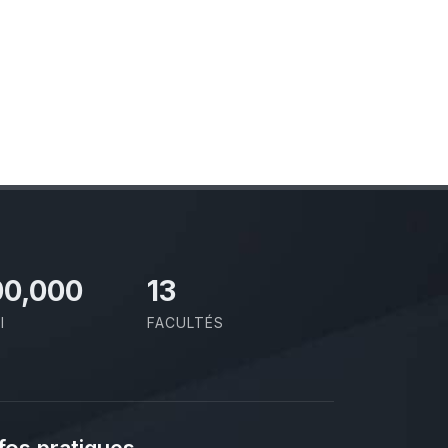
00,000
13
I
FACULTÉS