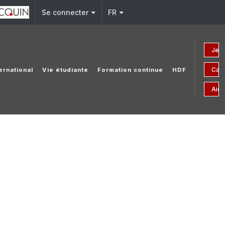
Se connecter
FR
Je f
Cam
ernational
Vie étudiante
Formation continue
HDF
Aide