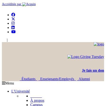
Accréditée par
|
En
Ar
Je fais un don
Étudiants
Enseignants/Employés
Alumni
Menu
L'Université
L'USJ
À propos
Campus