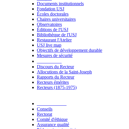
Documents institutionnels
Fondation USJ
Écoles doctorales
Chaires universitaires
Observatoires
Éditions de l'USJ
Bibliothèque de l'USJ
Restaurant l'Atelier
USJ live map
Objectifs de développement durable
Mesures de sécurité
Le Recteur
Discours du Recteur
Allocutions de la Saint-Joseph
Rapports du Recteur
Recteurs émérites
Recteurs (1875-1975)
Gouvernance
Conseils
Rectorat
Comité d'éthique
Assurance qualité