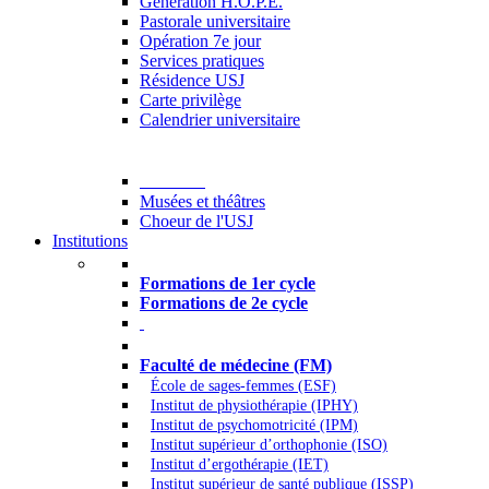
Generation H.O.P.E.
Pastorale universitaire
Opération 7e jour
Services pratiques
Résidence USJ
Carte privilège
Calendrier universitaire
Culture
Musées et théâtres
Choeur de l'USJ
Institutions
Formations à l’USJ
Formations de 1er cycle
Formations de 2e cycle
Médecine et Santé
Faculté de médecine (FM)
École de sages-femmes (ESF)
Institut de physiothérapie (IPHY)
Institut de psychomotricité (IPM)
Institut supérieur d’orthophonie (ISO)
Institut d’ergothérapie (IET)
Institut supérieur de santé publique (ISSP)