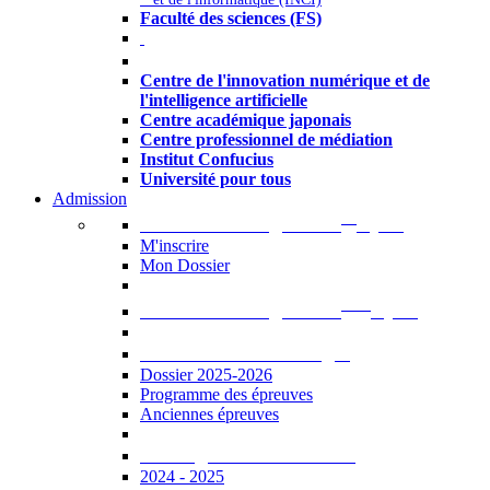
Faculté des sciences (FS)
Autres
Centre de l'innovation numérique et de
l'intelligence artificielle
Centre académique japonais
Centre professionnel de médiation
Institut Confucius
Université pour tous
Admission
er
Admission en ligne au 1
cycle
M'inscrire
Mon Dossier
ème
Admission en ligne au 2
cycle
Documents à télécharger
Dossier 2025-2026
Programme des épreuves
Anciennes épreuves
Catalogue des formations
2024 - 2025