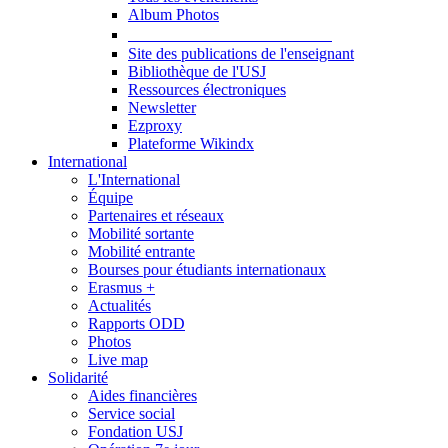
Album Photos
Publications et Ressources
Site des publications de l'enseignant
Bibliothèque de l'USJ
Ressources électroniques
Newsletter
Ezproxy
Plateforme Wikindx
International
L'International
Équipe
Partenaires et réseaux
Mobilité sortante
Mobilité entrante
Bourses pour étudiants internationaux
Erasmus +
Actualités
Rapports ODD
Photos
Live map
Solidarité
Aides financières
Service social
Fondation USJ