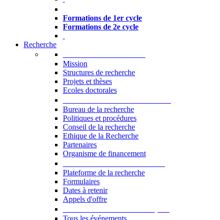
Formations à l’USJ
Formations de 1er cycle
Formations de 2e cycle
Recherche
La Recherche à l'USJ
Mission
Structures de recherche
Projets et thèses
Ecoles doctorales
Vice-rectorat à la Recherche
Bureau de la recherche
Politiques et procédures
Conseil de la recherche
Ethique de la Recherche
Partenaires
Organisme de financement
Plateforme de la recherche
Plateforme de la recherche
Formulaires
Dates à retenir
Appels d'offre
Manifestations Scientifiques
Tous les événements