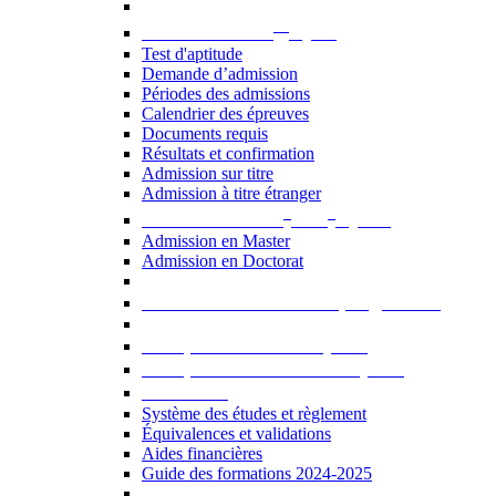
er
Admission au 1
cycle
Test d'aptitude
Demande d’admission
Périodes des admissions
Calendrier des épreuves
Documents requis
Résultats et confirmation
Admission sur titre
Admission à titre étranger
e
e
Admission aux 2
et 3
cycles
Admission en Master
Admission en Doctorat
Admission en cours de programme
UE optionnelles USJ [PDF]
UE optionnelles ouvertes [PDF]
À savoir...
Système des études et règlement
Équivalences et validations
Aides financières
Guide des formations 2024-2025