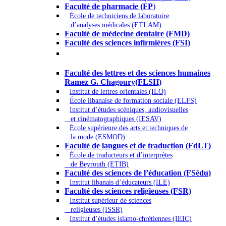
Faculté de pharmacie (FP
)
École de techniciens de laboratoire
d’analyses médicales (ETLAM)
Faculté de médecine dentaire (FMD)
Faculté des sciences infirmières (FSI)
Arts - Lettres et Sciences humaines -
Sciences religieuses
Faculté des lettres et des sciences humaines
Ramez G. Chagoury(FLSH)
Institut de lettres orientales (ILO)
École libanaise de formation sociale (ELFS)
Institut d’études scéniques, audiovisuelles
et cinématographiques (IESAV)
École supérieure des arts et techniques de
la mode (ESMOD)
Faculté de langues et de traduction (FdLT)
École de traducteurs et d’interprètes
de Beyrouth (ETIB)
Faculté des sciences de l’éducation (FSédu)
Institut libanais d’éducateurs (ILE)
Faculté des sciences religieuses (FSR)
Institut supérieur de sciences
religieuses (ISSR)
Institut d’études islamo-chrétiennes (IEIC)