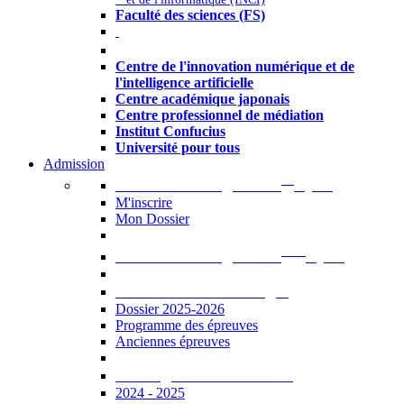
Faculté des sciences (FS)
Autres
Centre de l'innovation numérique et de
l'intelligence artificielle
Centre académique japonais
Centre professionnel de médiation
Institut Confucius
Université pour tous
Admission
er
Admission en ligne au 1
cycle
M'inscrire
Mon Dossier
ème
Admission en ligne au 2
cycle
Documents à télécharger
Dossier 2025-2026
Programme des épreuves
Anciennes épreuves
Catalogue des formations
2024 - 2025