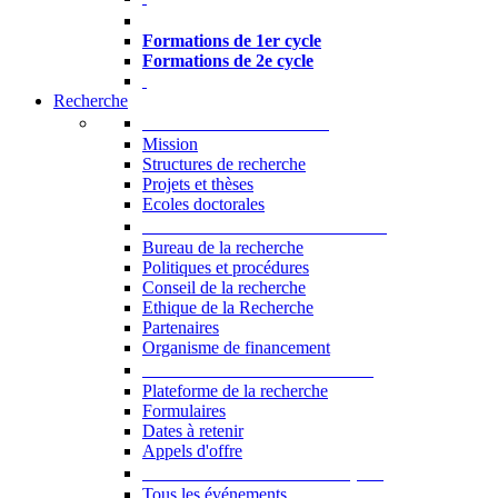
Formations à l’USJ
Formations de 1er cycle
Formations de 2e cycle
Recherche
La Recherche à l'USJ
Mission
Structures de recherche
Projets et thèses
Ecoles doctorales
Vice-rectorat à la Recherche
Bureau de la recherche
Politiques et procédures
Conseil de la recherche
Ethique de la Recherche
Partenaires
Organisme de financement
Plateforme de la recherche
Plateforme de la recherche
Formulaires
Dates à retenir
Appels d'offre
Manifestations Scientifiques
Tous les événements