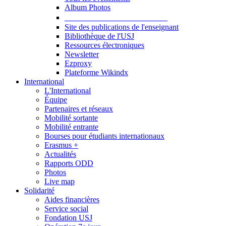
Album Photos
Publications et Ressources
Site des publications de l'enseignant
Bibliothèque de l'USJ
Ressources électroniques
Newsletter
Ezproxy
Plateforme Wikindx
International
L'International
Équipe
Partenaires et réseaux
Mobilité sortante
Mobilité entrante
Bourses pour étudiants internationaux
Erasmus +
Actualités
Rapports ODD
Photos
Live map
Solidarité
Aides financières
Service social
Fondation USJ