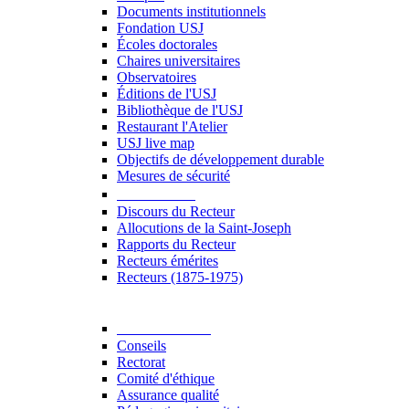
Documents institutionnels
Fondation USJ
Écoles doctorales
Chaires universitaires
Observatoires
Éditions de l'USJ
Bibliothèque de l'USJ
Restaurant l'Atelier
USJ live map
Objectifs de développement durable
Mesures de sécurité
Le Recteur
Discours du Recteur
Allocutions de la Saint-Joseph
Rapports du Recteur
Recteurs émérites
Recteurs (1875-1975)
Gouvernance
Conseils
Rectorat
Comité d'éthique
Assurance qualité