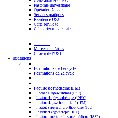
Generation H.O.P.E.
Pastorale universitaire
Opération 7e jour
Services pratiques
Résidence USJ
Carte privilège
Calendrier universitaire
Culture
Musées et théâtres
Choeur de l'USJ
Institutions
Formations à l’USJ
Formations de 1er cycle
Formations de 2e cycle
Médecine et Santé
Faculté de médecine (FM)
École de sages-femmes (ESF)
Institut de physiothérapie (IPHY)
Institut de psychomotricité (IPM)
Institut supérieur d’orthophonie (ISO)
Institut d’ergothérapie (IET)
Institut supérieur de santé publique (ISSP)