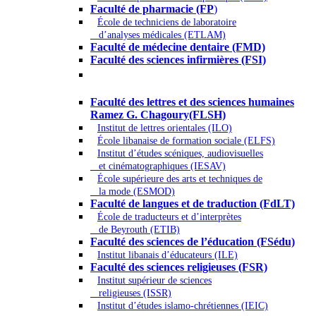
Faculté de pharmacie (FP
)
École de techniciens de laboratoire
d’analyses médicales (ETLAM)
Faculté de médecine dentaire (FMD)
Faculté des sciences infirmières (FSI)
Arts - Lettres et Sciences humaines -
Sciences religieuses
Faculté des lettres et des sciences humaines
Ramez G. Chagoury(FLSH)
Institut de lettres orientales (ILO)
École libanaise de formation sociale (ELFS)
Institut d’études scéniques, audiovisuelles
et cinématographiques (IESAV)
École supérieure des arts et techniques de
la mode (ESMOD)
Faculté de langues et de traduction (FdLT)
École de traducteurs et d’interprètes
de Beyrouth (ETIB)
Faculté des sciences de l’éducation (FSédu)
Institut libanais d’éducateurs (ILE)
Faculté des sciences religieuses (FSR)
Institut supérieur de sciences
religieuses (ISSR)
Institut d’études islamo-chrétiennes (IEIC)