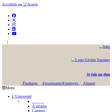
Accréditée par
|
En
Ar
Je fais un don
Étudiants
Enseignants/Employés
Alumni
Menu
L'Université
L'USJ
À propos
Campus