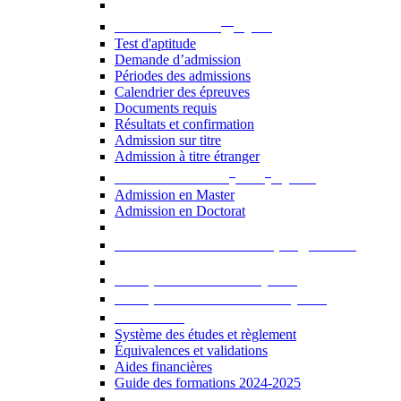
er
Admission au 1
cycle
Test d'aptitude
Demande d’admission
Périodes des admissions
Calendrier des épreuves
Documents requis
Résultats et confirmation
Admission sur titre
Admission à titre étranger
e
e
Admission aux 2
et 3
cycles
Admission en Master
Admission en Doctorat
Admission en cours de programme
UE optionnelles USJ [PDF]
UE optionnelles ouvertes [PDF]
À savoir...
Système des études et règlement
Équivalences et validations
Aides financières
Guide des formations 2024-2025