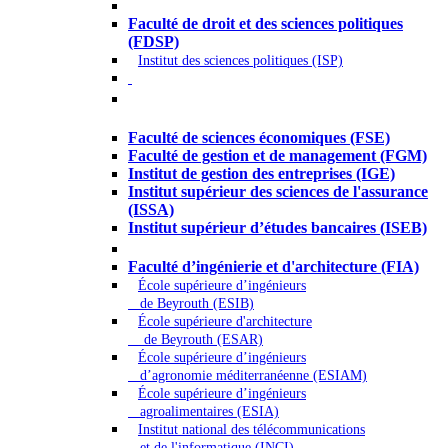
Droit - Sciences politiques
Faculté de droit et des sciences politiques
(FDSP)
Institut des sciences politiques (ISP)
Économie - Gestion - Banque -
Assurances
Faculté de sciences économiques (FSE)
Faculté de gestion et de management (FGM)
Institut de gestion des entreprises (IGE)
Institut supérieur des sciences de l'assurance
(ISSA)
Institut supérieur d’études bancaires (ISEB)
Ingénierie et technologie - Sciences
Faculté d’ingénierie et d'architecture (FIA)
École supérieure d’ingénieurs
de Beyrouth (ESIB)
École supérieure d'architecture
de Beyrouth (ESAR)
École supérieure d’ingénieurs
d’agronomie méditerranéenne (ESIAM)
École supérieure d’ingénieurs
agroalimentaires (ESIA)
Institut national des télécommunications
et de l'informatique (INCI)