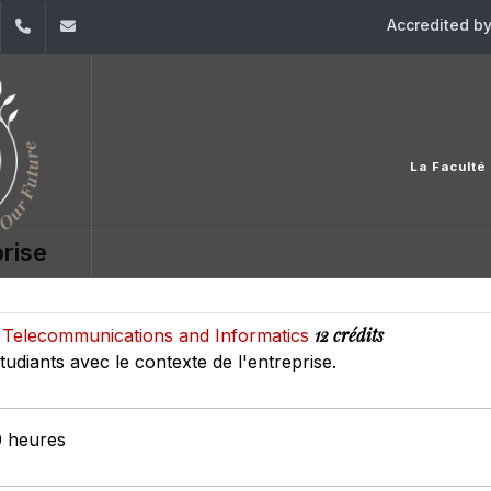
Accredited b
dIn
YouTube
+961 (1) 421 315
inci@usj.edu.lb
La Faculté
rise
12 crédits
of Telecommunications and Informatics
étudiants avec le contexte de l'entreprise.
0 heures