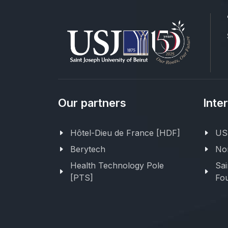
Our partners
Inte
Hôtel-Dieu de France [HDF]
USJ
Berytech
Nor
Health Technology Pole
Sai
[PTS]
Fou