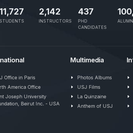
11,727
2,142
437
100
STUDENTS
INSTRUCTORS
PHD
ALUMN
CANDIDATES
rnational
Multimedia
In
 Office in Paris
Photos Albums
th America Office
USJ Films
nt Joseph University
La Quinzaine
ndation, Beirut Inc. - USA
Anthem of USJ