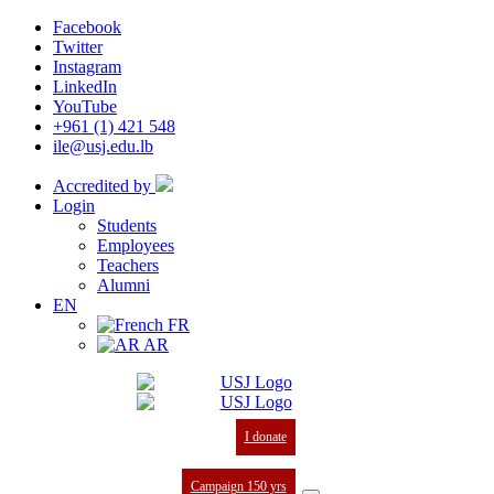
Facebook
Twitter
Instagram
LinkedIn
YouTube
+961 (1) 421 548
ile@usj.edu.lb
Accredited by
Login
Students
Employees
Teachers
Alumni
EN
FR
AR
I donate
Campaign 150 yrs