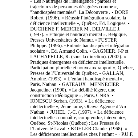
« Les Naufragés de l'intelligence : paroles et
trajectoires de personnes désignées comme »,
"handicapées mentales". La Découverte . • DORE
Robert. (1996). « Réussir l’intégration scolaire, la
déficience intellectuelle », Québec, Ed. Logiques. •
DUCHENE F, MERCIER M., DELVILLE J.
(1997). « Ethique et handicap mental », Belgique,
Presses Universitaires de Namur. • FUSTER
Philippe. (1996). «Enfants handicapés et intégration
scolaire », Ed. Armand Colin. • GAGNIER, J-P et
LACHAPELLE, R. (sous la direction). (2002). «
Pratiques émergentes en déficience intellectuelle.
Participation plurielle et nouveaux rapport », Québec,
Presses de l’Université du Québec. • GALLAN,
Antoine. (1993). « L’enfant handicapé mental »,
Paris, Nathan. • GATEAUX - MENNECIER
Jacqueline. (1990). « La débilité légère, une
construction idéologique », Paris, CNRS. •
IONESCU Serban. (1993). « La déficience
intellectuelle », 2ème tome, Ottawa Agence d’Arc
Nathan. • JUHEL, J.-C. (1997). « La déficience
intellectuelle : connaître, comprendre, intervenir»,
Québec, St-Nicolas (Québec) : Les Presses de
l’Université Laval. • KOHLER Claude. (1968). «
Les déficiences intellectuelles chez l’enfant » - P.U.F.