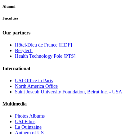
Alumni
Faculties
Our partners
Hôtel-Dieu de France [HDF]
Berytech
Health Technology Pole [PTS]
International
USJ Office in Paris
North America Office
Saint Joseph University Foundation, Beirut Inc. - USA
Multimedia
Photos Albums
USJ Films
La Quinzaine
Anthem of USJ