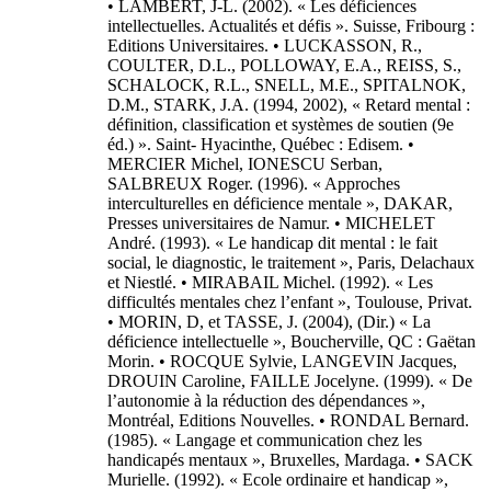
• LAMBERT, J-L. (2002). « Les déficiences
intellectuelles. Actualités et défis ». Suisse, Fribourg :
Editions Universitaires. • LUCKASSON, R.,
COULTER, D.L., POLLOWAY, E.A., REISS, S.,
SCHALOCK, R.L., SNELL, M.E., SPITALNOK,
D.M., STARK, J.A. (1994, 2002), « Retard mental :
définition, classification et systèmes de soutien (9e
éd.) ». Saint- Hyacinthe, Québec : Edisem. •
MERCIER Michel, IONESCU Serban,
SALBREUX Roger. (1996). « Approches
interculturelles en déficience mentale », DAKAR,
Presses universitaires de Namur. • MICHELET
André. (1993). « Le handicap dit mental : le fait
social, le diagnostic, le traitement », Paris, Delachaux
et Niestlé. • MIRABAIL Michel. (1992). « Les
difficultés mentales chez l’enfant », Toulouse, Privat.
• MORIN, D, et TASSE, J. (2004), (Dir.) « La
déficience intellectuelle », Boucherville, QC : Gaëtan
Morin. • ROCQUE Sylvie, LANGEVIN Jacques,
DROUIN Caroline, FAILLE Jocelyne. (1999). « De
l’autonomie à la réduction des dépendances »,
Montréal, Editions Nouvelles. • RONDAL Bernard.
(1985). « Langage et communication chez les
handicapés mentaux », Bruxelles, Mardaga. • SACK
Murielle. (1992). « Ecole ordinaire et handicap »,