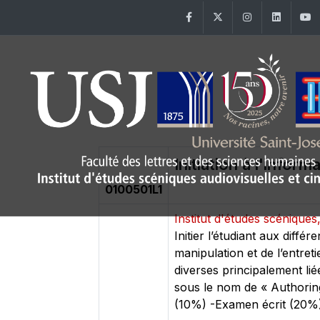
Facebook
Twitter
Instagram
Linke
Initiation à l'infor
0100501L1
Institut d'études scénique
Initier l’étudiant aux diff
manipulation et de l’entreti
diverses principalement lié
sous le nom de « Authorin
(10%) -Examen écrit (20%