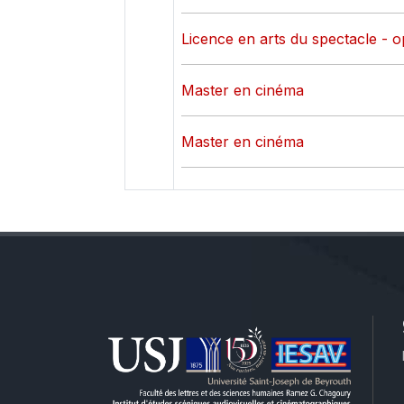
Licence en arts du spectacle - op
Master en cinéma
Master en cinéma