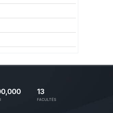
00,000
13
I
FACULTÉS