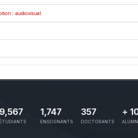
tion : audiovisuel
10,801
1,973
403
+
1
ÉTUDIANTS
ENSEIGNANTS
DOCTORANTS
ALUMN