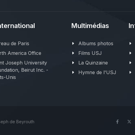
nternational
Multimédias
In
eau de Paris
Albums photos
th America Office
Films USJ
nt Joseph University
La Quinzaine
ndation, Beirut Inc. -
Hymne de l'USJ
ts-Unis
oseph de Beyrouth
Face