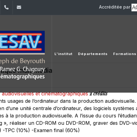
Accréditée par
dIn
YouTube
+961 (1) 421 530
iesav@usj.edu.lb
L'institut
Départements
Formations
matique multimédia
2 crédits
s, audiovisuelles et cinématographiques
érents usages de l’ordinateur dans la production audiovisuell
en d’une unité centrale d’ordinateur, des logiciels systèmes a
es à la production audiovisuelle. A l’issue du cours l’étudi
g », réaliser un CD-ROM ou DVD-ROM, graver des DVD-vidé
) -TPC (10%) -Examen final (60%)