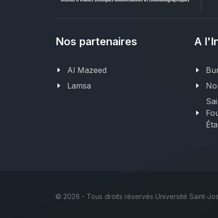
Nos partenaires
A l'I
Al Mazeed
Bur
Lamsa
Nor
Sai
Fou
Éta
©
2026 - Tous droits réservés Université Saint-J