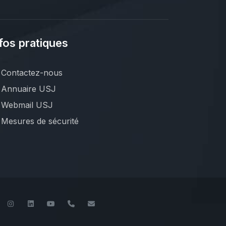
fos pratiques
Contactez-nous
Annuaire USJ
Webmail USJ
Mesures de sécurité
book
Twitter
Instagram
LinkedIn
YouTube
+961 (1) 421 530
iesav@usj.edu.lb