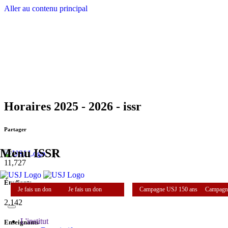
Aller au contenu principal
Horaires 2025 - 2026 - issr
Partager
Menu ISSR
11,727
Étudiants
Je fais un don
Je fais un don
Campagne USJ 150 ans
Campagn
2,142
L'institut
Enseignants