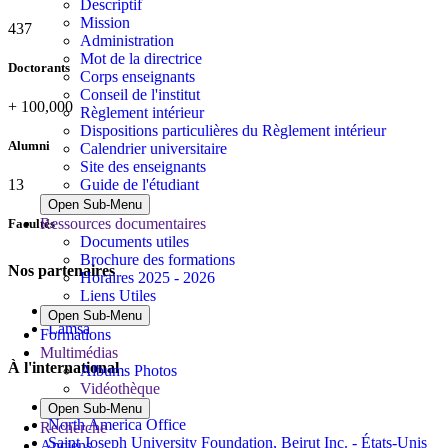
Descriptif
Mission
437
Administration
Mot de la directrice
Doctorants
Corps enseignants
Conseil de l'institut
+
100,000
Règlement intérieur
Dispositions particulières du Règlement intérieur
Alumni
Calendrier universitaire
Site des enseignants
Guide de l'étudiant
13
Open Sub-Menu
Ressources documentaires
Facultés
Documents utiles
Brochure des formations
Nos partenaires
Horaires 2025 - 2026
Liens Utiles
Al Mazeed
Open Sub-Menu
Lamsa
Formations
Multimédias
À l'international
Albums Photos
Vidéothèque
Bureau de Paris
Open Sub-Menu
North America Office
Recherche
Saint Joseph University Foundation, Beirut Inc. - États-Unis
Anciens