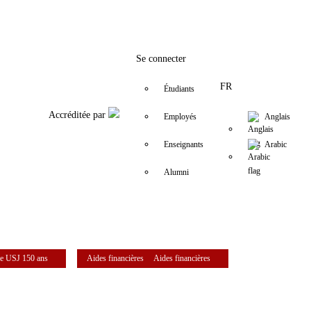
Facebook
Twitter
Instagram
LinkedIn
YouTube
+961 (1) 421 581
issr@usj.edu.
Se connecter
FR
Étudiants
Accréditée par
Employés
Anglais
Enseignants
Arabic
Alumni
e USJ 150 ans
Aides financières
Aides financières