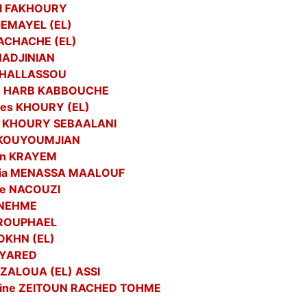
l FAKHOURY
GEMAYEL (EL)
HACHACHE (EL)
 HADJINIAN
 HALLASSOU
le HARB KABBOUCHE
es KHOURY (EL)
e KHOURY SEBAALANI
 KOUYOUMJIAN
an KRAYEM
hia MENASSA MAALOUF
le NACOUZI
 NEHME
 ROUPHAEL
SOKHN (EL)
 YARED
 ZALOUA (EL) ASSI
tine ZEITOUN RACHED TOHME