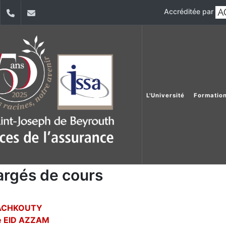
Accréditée par
dIn
YouTube
+9611421000
info@usj.edu.lb
L'Université
Formatio
rgés de cours
 ACHKOUTY
e EID AZZAM