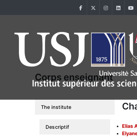
Aller au contenu principal
Facebook
Twitter
Instagram
Linke
Main Menu USJ
Corps enseignant
Cha
The institute
Elias
Descriptif
Elyan