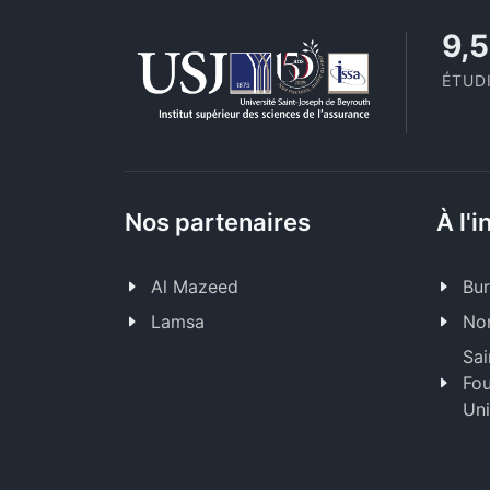
11,
ÉTUD
Nos partenaires
À l'i
Al Mazeed
Bur
Lamsa
Nor
Sai
Fou
Uni