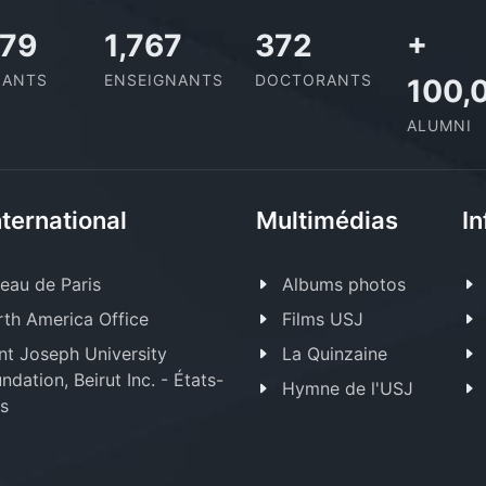
124
2,052
432
+
IANTS
ENSEIGNANTS
DOCTORANTS
100,
ALUMNI
nternational
Multimédias
In
eau de Paris
Albums photos
th America Office
Films USJ
nt Joseph University
La Quinzaine
ndation, Beirut Inc. - États-
Hymne de l'USJ
s