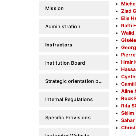
Miche
Mission
Ziad 
Elie 
Raffi
Administration
Walid
Gisè
Instructors
Georg
Pierr
Hrair
Institution Board
Hass
Cynt
Strategic orientation board
Camil
Aline
Rock
Internal Regulations
Rita 
Sélim
Specific Provisions
Sahar
Chris
Instructor Website