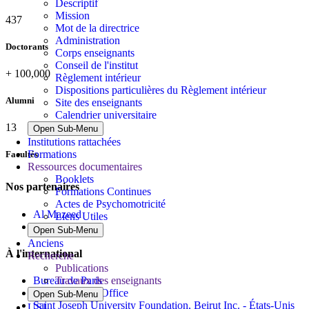
Descriptif
Mission
437
Mot de la directrice
Administration
Doctorants
Corps enseignants
Conseil de l'institut
+
100,000
Règlement intérieur
Dispositions particulières du Règlement intérieur
Alumni
Site des enseignants
Calendrier universitaire
13
Open Sub-Menu
Institutions rattachées
Formations
Facultés
Ressources documentaires
Booklets
Nos partenaires
Formations Continues
Actes de Psychomotricité
Al Mazeed
Liens Utiles
Lamsa
Open Sub-Menu
Anciens
À l'international
Recherche
Publications
Travaux des enseignants
Bureau de Paris
North America Office
Open Sub-Menu
Saint Joseph University Foundation, Beirut Inc. - États-Unis
USJ