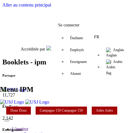
Aller au contenu principal
Facebook
Twitter
Instagram
LinkedIn
YouTube
+961 (1) 421 617
fm.ipm@usj.e
Se connecter
FR
Étudiants
Accréditée par
Employés
Anglais
Booklets - ipm
Enseignants
Arabic
Alumni
Partager
Menu IPM
11,727
Étudiants
Dons
Dons
Campagne 150
Campagne 150
Aides
Aides
2,142
L'institut
Enseignants