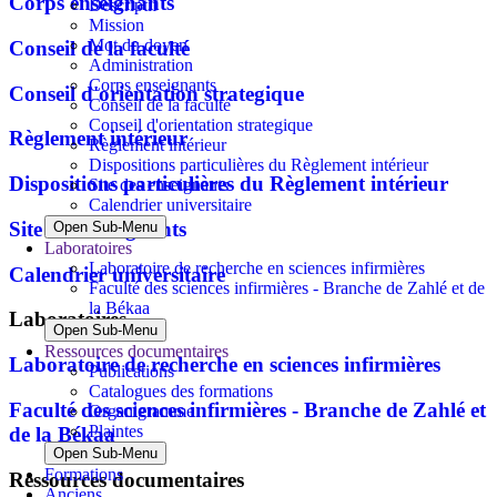
Corps enseignants
Descriptif
Mission
Mot du doyen
Conseil de la faculté
Administration
Corps enseignants
Conseil d'orientation strategique
Conseil de la faculté
Conseil d'orientation strategique
Règlement intérieur
Règlement intérieur
Dispositions particulières du Règlement intérieur
Dispositions particulières du Règlement intérieur
Site des enseignants
Calendrier universitaire
Site des enseignants
Open Sub-Menu
Laboratoires
Laboratoire de recherche en sciences infirmières
Calendrier universitaire
Faculté des sciences infirmières - Branche de Zahlé et de
la Békaa
Laboratoires
Open Sub-Menu
Ressources documentaires
Laboratoire de recherche en sciences infirmières
Publications
Catalogues des formations
Faculté des sciences infirmières - Branche de Zahlé et
Organigramme
Plaintes
de la Békaa
Open Sub-Menu
Formations
Ressources documentaires
Anciens