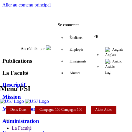
Aller au contenu principal
Facebook
Twitter
Instagram
LinkedIn
YouTube
+961 (1) 421 240
fsi@usj.edu.l
Se connecter
FR
Étudiants
Accréditée par
Employés
Anglais
Publications
Enseignants
Arabic
La Faculté
Alumni
Descriptif
Menu FSI
Mission
Mot du doyen
Dons
Dons
Campagne 150
Campagne 150
Aides
Aides
Administration
La Faculté