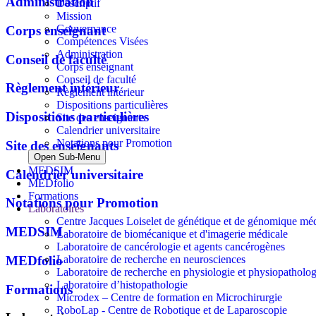
Administration
Descriptif
Mission
Gouvernance
Corps enseignant
Compétences Visées
Administration
Conseil de faculté
Corps enseignant
Conseil de faculté
Règlement intérieur
Règlement intérieur
Dispositions particulières
Dispositions particulières
Site des enseignants
Calendrier universitaire
Notations pour Promotion
Site des enseignants
Open Sub-Menu
MEDSIM
Calendrier universitaire
MEDfolio
Formations
Notations pour Promotion
Laboratoires
Centre Jacques Loiselet de génétique et de génomique méd
MEDSIM
Laboratoire de biomécanique et d'imagerie médicale
Laboratoire de cancérologie et agents cancérogènes
MEDfolio
Laboratoire de recherche en neurosciences
Laboratoire de recherche en physiologie et physiopatholog
Laboratoire d’histopathologie
Formations
Microdex – Centre de formation en Microchirurgie
RoboLap - Centre de Robotique et de Laparoscopie