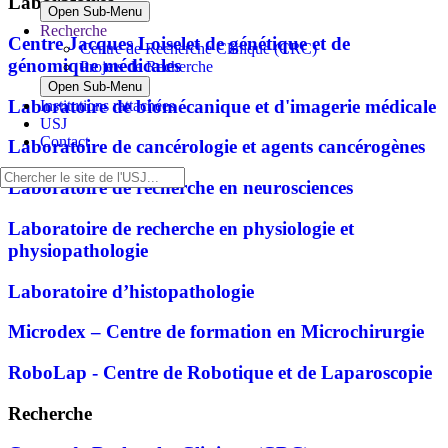
Laboratoires
Open Sub-Menu
Recherche
Centre Jacques Loiselet de génétique et de
Centre de Recherche Clinique (CRC)
génomique médicales
Projets de Recherche
Open Sub-Menu
Laboratoire de biomécanique et d'imagerie médicale
Institutions rattachées
USJ
Contact
Laboratoire de cancérologie et agents cancérogènes
Laboratoire de recherche en neurosciences
Laboratoire de recherche en physiologie et
physiopathologie
Laboratoire d’histopathologie
Microdex – Centre de formation en Microchirurgie
RoboLap - Centre de Robotique et de Laparoscopie
Recherche