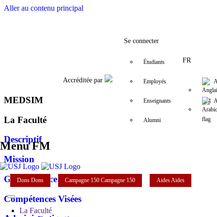
Aller au contenu principal
Facebook
Twitter
Instagram
LinkedIn
YouTube
+961 (1) 4
fm@
Se connecter
FR
Étudiants
Accréditée par
Employés
A
MEDSIM
Enseignants
A
La Faculté
Alumni
Descriptif
Menu FM
Mission
Gouvernance
Dons
Dons
Campagne 150
Campagne 150
Aides
Aides
Compétences Visées
La Faculté