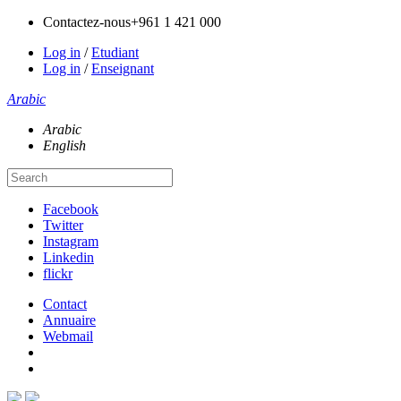
Contactez-nous
+961 1 421 000
Log in
/
Etudiant
Log in
/
Enseignant
Arabic
Arabic
English
Facebook
Twitter
Instagram
Linkedin
flickr
Contact
Annuaire
Webmail