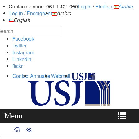
Contactez-nous
+961 1 421 000
Log in
/
Etudiant
Arabic
Log in
/
Enseignant
Arabic
English
Facebook
Twitter
Instagram
Linkedin
flickr
Contact
Annuaire
Webmail
Menu