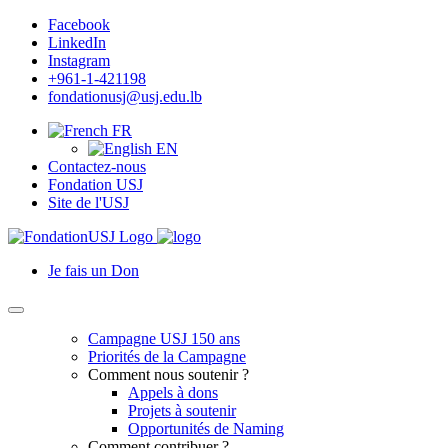
Facebook
LinkedIn
Instagram
+961-1-421198
fondationusj@usj.edu.lb
FR
EN
Contactez-nous
Fondation USJ
Site de l'USJ
Je fais un Don
Campagne USJ 150 ans
Priorités de la Campagne
Comment nous soutenir ?
Appels à dons
Projets à soutenir
Opportunités de Naming
Comment contribuer ?