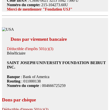
Code IBAN
: CH80 0021 5215 1042 7360 U
Numéro du compte:
215-104273.60U
Merci de mentionner "Fondation USJ"
Dons par virement bancaire
Déductible d'impôts 501(c)(3)
Bénéficiaire
SAINT JOSEPH UNIVERSITY FOUNDATION BEIRUT
INC.
Banque
: Bank of America
Routing
: 011000138
Numéro du compte
: 004666725259
Dons par chèque
Déductible d'impots 501(c)(3)