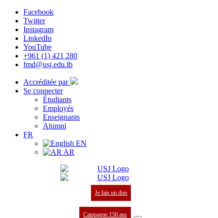
Facebook
Twitter
Instagram
LinkedIn
YouTube
+961 (1) 421 280
fmd@usj.edu.lb
Accréditée par
Se connecter
Étudiants
Employés
Enseignants
Alumni
FR
EN
AR
Je fais un don
Campagne 150 ans