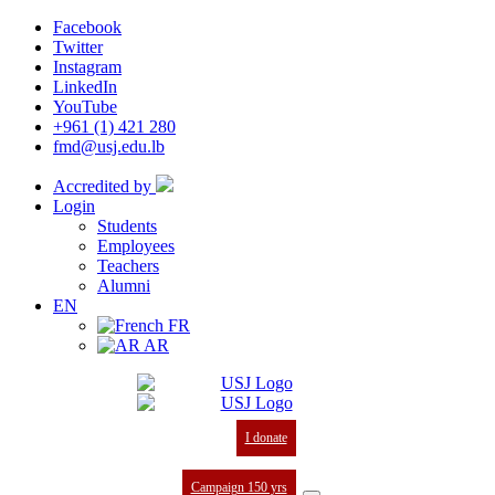
Facebook
Twitter
Instagram
LinkedIn
YouTube
+961 (1) 421 280
fmd@usj.edu.lb
Accredited by
Login
Students
Employees
Teachers
Alumni
EN
FR
AR
I donate
Campaign 150 yrs