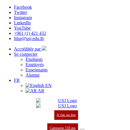
Facebook
Twitter
Instagram
LinkedIn
YouTube
+961 (1) 421 432
fdsp@usj.edu.lb
Accréditée par
Se connecter
Étudiants
Employés
Enseignants
Alumni
FR
EN
AR
Je fais un don
Campagne 150 ans