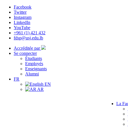
Facebook
Twitter
Instagram
LinkedIn
YouTube
+961 (1) 421 432
fdsp@usj.edu.lb
Accréditée par
Se connecter
Étudiants
Employés
Enseignants
Alumni
FR
EN
AR
La Fac