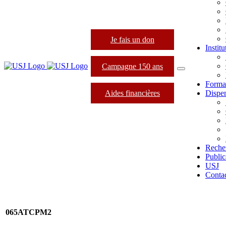
Je fais un don
Instit
Campagne 150 ans
Forma
Aides financières
Dispen
Reche
Public
USJ
Conta
065ATCPM2