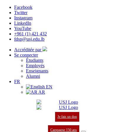
Facebook
Twitter
Instagram
LinkedIn
YouTube
+961 (1) 421 432
fdsp@usj.edu.lb
Accréditée par
Se connecter
Étudiants
Employés
Enseignants
Alumni
FR
EN
AR
Je fais un don
Campagne 150 ans