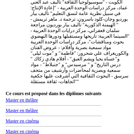
الكويت - "سوسيولوجيا الثقافة" تأليف عبد الغني
عماد، مركز دراسات الوحدة العربية - "إعادة الإنتاج:
في سبيل نظرية عامة لنسق التعليم" تأليف بيار
بورديو وجان-كلود باسرون، ترجمة د. ماهر تريمش -
" الهيمنة الذكورية" تأليف بيار بورديون مراجعة
سلمان قعفراني، مركز درايات الوحدة العربية -
"السينما العربية: تاريخها ومستقبلها ودورها النهضوي
بحوث ومناقشات"، مركز دراسات الوحدة العربية
مواد سمعية بصرية وأفلام: - عروض الفنان
والكوريغراف علي شحرور: "فاطمة" و "موت ليلى"
و"عساه يحيا ويشم العبق" - أفلام هادي زكاك "
درس التاريخ" و " مرسيدس" و "جنبلاط" - مواد
سمعية وبصرية لمحاضرات وأرشيف من متحف
سرسق - البحوث الثقافية التي أشرفت عليها جكعية
"اتجاهات- ثقافة مستقلة"
Ce cours est proposé dans les diplômes suivants
Master en théâtre
Master en théâtre
Master en cinéma
Master en cinéma