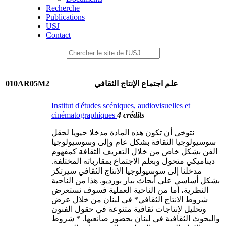
Recherche
Publications
USJ
Contact
010AR05M2
علم اجتماع الإنتاج الثقافي
Institut d'études scéniques, audiovisuelles et
cinématographiques
4 crédits
نتوخى أن تكون هذه المادة مدخلا حيويا لحقل
سوسيولوجيا الثقافة بشكل عام وإلى وسوسيولوجيا
الفن بشكل خاص من خلال التعريف الثقافة كمفهوم
ديناميكي متحول وبعلم الاجتماع بمقارباته المختلفة.
مدخلنا إلى سوسيولوجيا الانتاج الثقافي سيرتكز
بشكل أساسي على أبحاث بيار بورديو. هذا من الناحية
النظرية، أما من الناحية العملية فسوف نستعرض
شروط الانتاج الثقافي* في لبنان من خلال عرض
وتحليل لإنتاجات ثقافية متنوعة في حقول الفنون
والبحوث الثقافية في لبنان بحضور صانعيها. * شروط