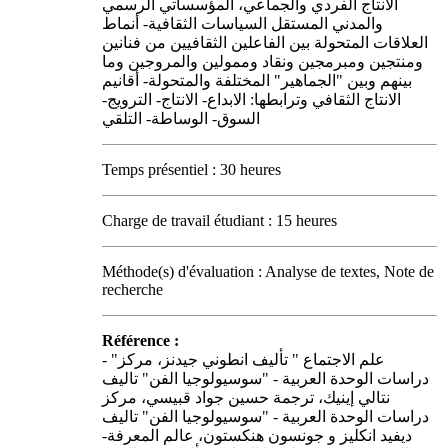
الانتاج الفردي والجماعي، المؤسساتي الرسمي
والمدني المستقل السياسات الثقافية- أنماط
العلاقات المتحولة بين الفاعلين الثقافيين من فنانين
ومنتجين ومبرمجين ونقاد وممولين والمروجين وما
بينهم وبين "الجماهير" المختلفة والمتحولة- أقانيم
الانتاج الثقافي وترابطها: الابداع- الانتاج- الترويج-
السوق- الوساطة- التلقي
Temps présentiel : 30 heures
Charge de travail étudiant : 15 heures
Méthode(s) d'évaluation : Analyse de textes, Note de
recherche
Référence :
- "علم الاجتماع " تأليف انطوني جيدنز، مركز
دراسات الوحدة العربية - "سوسيولوجيا الفن" تاليف
نتالي إينيك، ترجمة حسين جواد قبيسي، مركز
دراسات الوحدة العربية - "سوسيولوجيا الفن" تاليف
ديفيد انكليز و جونسون هنكستون، عالم المعرفة-