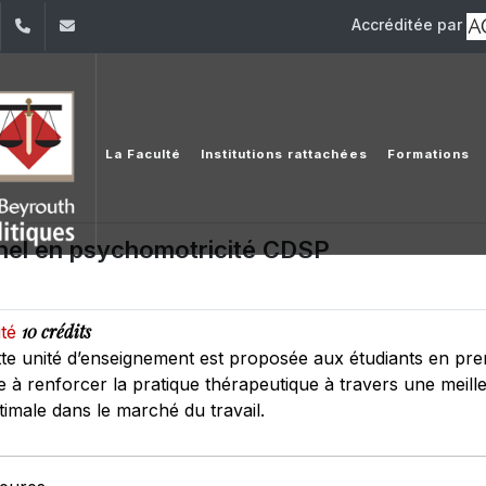
Accréditée par
dIn
YouTube
+961 (1) 421 432
fdsp@usj.edu.lb
La Faculté
Institutions rattachées
Formations
nel en psychomotricité CDSP
10 crédits
ité
tte unité d’enseignement est proposée aux étudiants en pr
se à renforcer la pratique thérapeutique à travers une meill
timale dans le marché du travail.