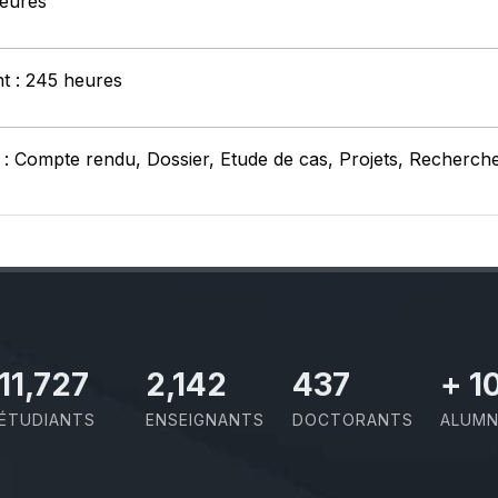
heures
nt : 245 heures
 : Compte rendu, Dossier, Etude de cas, Projets, Recherch
11,727
2,142
437
+
1
ÉTUDIANTS
ENSEIGNANTS
DOCTORANTS
ALUMN