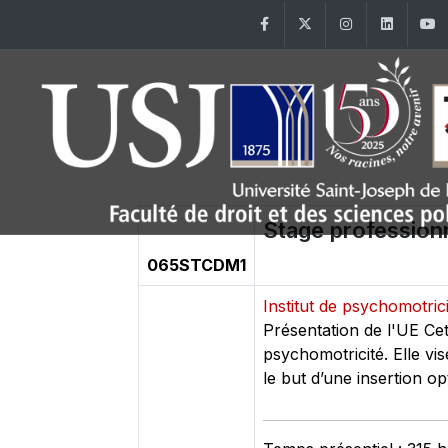
Facebook
Twitter
Instagram
Linke
Stage profession
065STCDM1
Institut de psychomotric
Présentation de l'UE Ce
psychomotricité. Elle vi
le but d’une insertion op