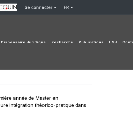
Se connecter
FR
Dispensaire Juridique
Recherche
Publications
USJ
Cont
emière année de Master en
eure intégration théorico-pratique dans