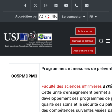
Facebook
Twitter
Instagram
LinkedIn
YouTube
+961 (8) 543 120/
esiam@usj
Accréditée par
Se connecter
FR
Je fais un don
Campagne 150 ans
Aides financières
Programmes et mesures de prévent
005PMDPM3
2 cré
Faculté des sciences infirmières
Cette unité d’enseignement permet à 
développement des programmes de pré
qualité des soins et la sécurité du pa
des compétences suivantes visées par