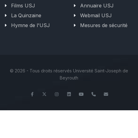
Films USJ
Annuaire USJ
La Quinzaine
Webmail USJ
Hymne de l'USJ
Mesures de sécurité
©
2026 - Tous droits réservés Université Saint-Joseph de
Beyrouth
Facebook
Twitter
Instagram
LinkedIn
YouTube
+961 (8) 543 120/
esiam@usj.