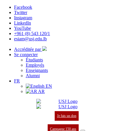
Facebook
Twitter
Instagram
LinkedIn
YouTube
+961 (8) 543 120/1
esiam@usj.edu.lb
Accréditée par
Se connecter
Étudiants
Employés
Enseignants
Alumni
FR
EN
AR
Je fais un don
Campagne 150 ans