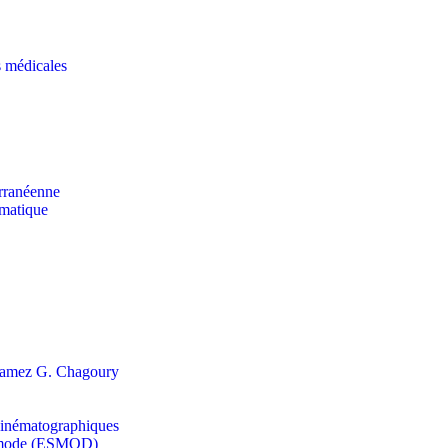
s médicales
erranéenne
rmatique
s Ramez G. Chagoury
t cinématographiques
la mode (ESMOD)