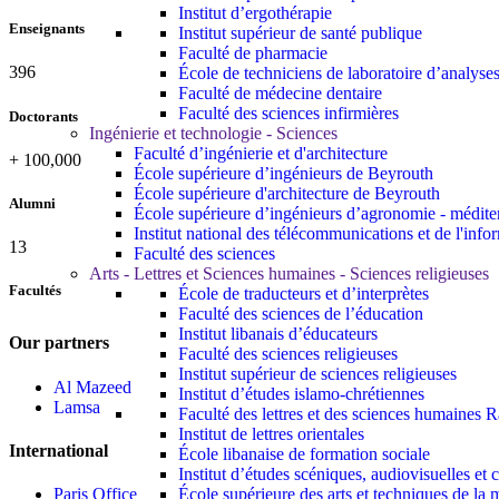
Institut d’ergothérapie
Enseignants
Institut supérieur de santé publique
Faculté de pharmacie
437
École de techniciens de laboratoire d’analyse
Faculté de médecine dentaire
Faculté des sciences infirmières
Doctorants
Ingénierie et technologie - Sciences
Faculté d’ingénierie et d'architecture
+
100,000
École supérieure d’ingénieurs de Beyrouth
École supérieure d'architecture de Beyrouth
Alumni
École supérieure d’ingénieurs d’agronomie - médit
Institut national des télécommunications et de l'info
13
Faculté des sciences
Arts - Lettres et Sciences humaines - Sciences religieuses
Facultés
École de traducteurs et d’interprètes
Faculté des sciences de l’éducation
Institut libanais d’éducateurs
Our partners
Faculté des sciences religieuses
Institut supérieur de sciences religieuses
Al Mazeed
Institut d’études islamo-chrétiennes
Lamsa
Faculté des lettres et des sciences humaine
Institut de lettres orientales
International
École libanaise de formation sociale
Institut d’études scéniques, audiovisuelles e
École supérieure des arts et techniques de 
Paris Office