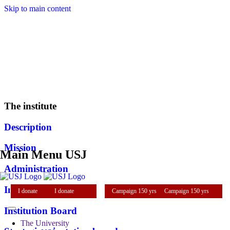
Skip to main content
The institute
Description
Mission
Main Menu USJ
Administration
Instructors
I donate
I donate
Campaign 150 yrs
Campaign 150 yrs
Institution Board
The University