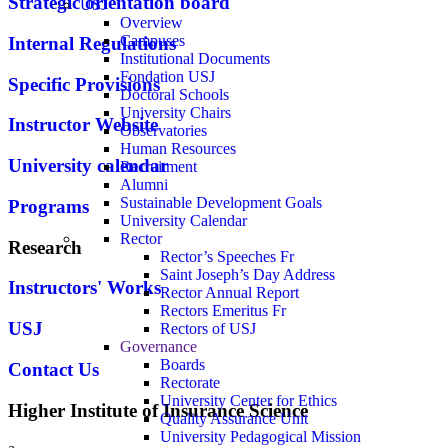
Strategic orientation board
USJ
Overview
Campuses
Internal Regulations
Institutional Documents
Fondation USJ
Specific Provisions
Doctoral Schools
University Chairs
Instructor Website
Observatories
Human Resources
University calendar
Recruitment
Alumni
Sustainable Development Goals
Programs
University Calendar
Rector
Research
Rector’s Speeches Fr
Saint Joseph’s Day Address
Instructors' Works
Rector Annual Report
Rectors Emeritus Fr
USJ
Rectors of USJ
Governance
Boards
Contact Us
Rectorate
University Center for Ethics
Higher Institute of Insurance Science
Quality Assurance Unit
University Pedagogical Mission