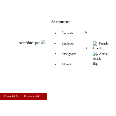
Facebook
Twitter
Instagram
LinkedIn
YouTube
+9611421000
info@usj.edu
Se connecter
EN
Étudiants
Accréditée par
Employés
French
Enseignants
Arabic
Alumni
Financial Aid
Financial Aid