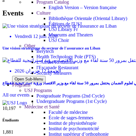
a
Program Catalog
English Version – Version française
Events
Culture
Bibliothèque Orientale (Oriental Library)
Éditions de l'USJ
USJ Library Fr
Museums and Theaters
Vendredi 12 juin 2026
USJ Choir
Other
Une vision stratégique du secteur de l'assurance au Liban
Berytech
Health Technology Pole (PTS)
L'Atelier Restaurant
l'Escapade Restaurant
الجمعة 12 حزيران 2026
Security Measures
Open Sub-Menu
يحتفل بمرور 50 سنة لقاء مع وزير الاقتصاد ورؤية استراتيجية للقطاع
Programs
USJ Programs
All our events
Postgraduate Programs (2nd Cycle)
Undergraduate Programs (1st Cycle)
Médecine et Santé
11,727
Faculté de médecine
École de sages-femmes
Étudiants
Institut de physiothérapie
Institut de psychomotricité
2,142
Institut supérieur d’orthophonie