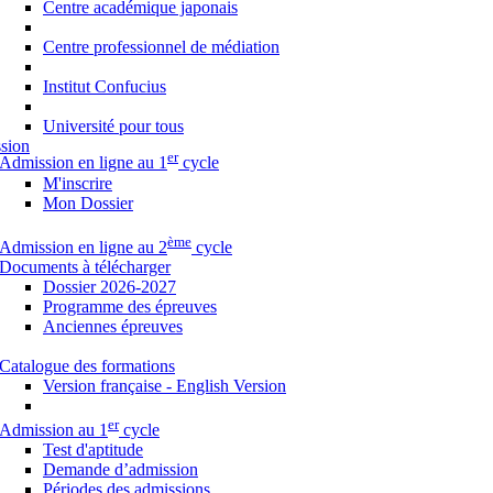
Centre académique japonais
Centre professionnel de médiation
Institut Confucius
Université pour tous
sion
er
Admission en ligne au 1
cycle
M'inscrire
Mon Dossier
ème
Admission en ligne au 2
cycle
Documents à télécharger
Dossier 2026-2027
Programme des épreuves
Anciennes épreuves
Catalogue des formations
Version française - English Version
er
Admission au 1
cycle
Test d'aptitude
Demande d’admission
Périodes des admissions