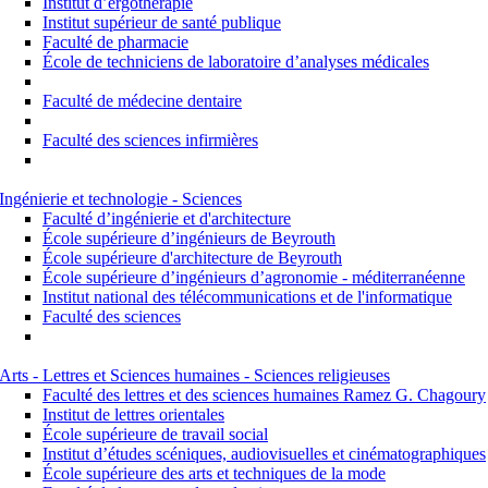
Institut d’ergothérapie
Institut supérieur de santé publique
Faculté de pharmacie
École de techniciens de laboratoire d’analyses médicales
Faculté de médecine dentaire
Faculté des sciences infirmières
Ingénierie et technologie - Sciences
Faculté d’ingénierie et d'architecture
École supérieure d’ingénieurs de Beyrouth
École supérieure d'architecture de Beyrouth
École supérieure d’ingénieurs d’agronomie - méditerranéenne
Institut national des télécommunications et de l'informatique
Faculté des sciences
Arts - Lettres et Sciences humaines - Sciences religieuses
Faculté des lettres et des sciences humaines Ramez G. Chagoury
Institut de lettres orientales
École supérieure de travail social
Institut d’études scéniques, audiovisuelles et cinématographiques
École supérieure des arts et techniques de la mode