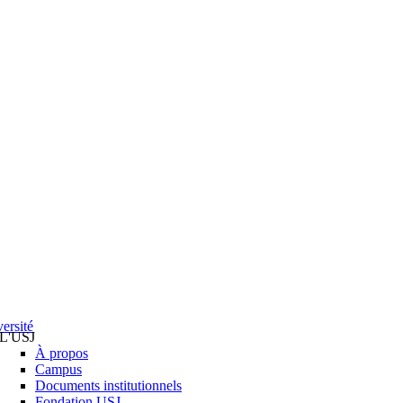
ersité
L'USJ
À propos
Campus
Documents institutionnels
Fondation USJ