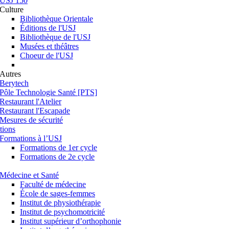
USJ 150
Culture
Bibliothèque Orientale
Éditions de l'USJ
Bibliothèque de l'USJ
Musées et théâtres
Choeur de l'USJ
Autres
Berytech
Pôle Technologie Santé [PTS]
Restaurant l'Atelier
Restaurant l'Escapade
Mesures de sécurité
tions
Formations à l’USJ
Formations de 1er cycle
Formations de 2e cycle
Médecine et Santé
Faculté de médecine
École de sages-femmes
Institut de physiothérapie
Institut de psychomotricité
Institut supérieur d’orthophonie