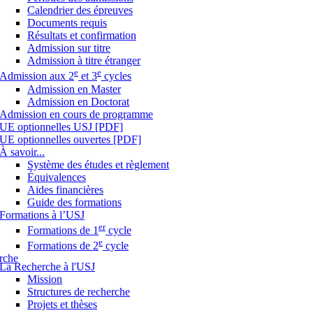
Calendrier des épreuves
Documents requis
Résultats et confirmation
Admission sur titre
Admission à titre étranger
e
e
Admission aux 2
et 3
cycles
Admission en Master
Admission en Doctorat
Admission en cours de programme
UE optionnelles USJ [PDF]
UE optionnelles ouvertes [PDF]
À savoir...
Système des études et règlement
Équivalences
Aides financières
Guide des formations
Formations à l’USJ
er
Formations de 1
cycle
e
Formations de 2
cycle
rche
La Recherche à l'USJ
Mission
Structures de recherche
Projets et thèses