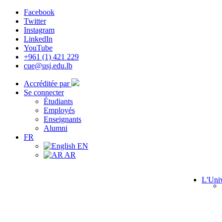
Facebook
Twitter
Instagram
LinkedIn
YouTube
+961 (1) 421 229
cue@usj.edu.lb
Accréditée par
Se connecter
Étudiants
Employés
Enseignants
Alumni
FR
EN
AR
L'Univ