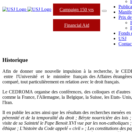
Publica
Campaign 150 yrs
Manifes
Prix de
Financial Aid
Fonds 
USJ
Contac
Historique
Afin de donner une nouvelle impulsion à la recherche, le CEDROM
entre l'Université et le ministère français des Affaires étrangère
comparé, tout particulièrement en relation avec le droit français.
Le CEDROMA organise des conférences, des colloques et d'autres renco
comme la France, l'Allemagne, la Belgique, la Suisse, les Etats- Unis, 
l'Iran.
Il en publie les actes ainsi que les résultats des recherches menées en
pérennité et de la temporalité du droit ; Béryte nourricière des lois
visite de sa Sainteté le Pape Benoit XVI vue par les non-catholiques ;
éthique ; L’histoire du Code appelé « civil » ; Les constitutions des pa