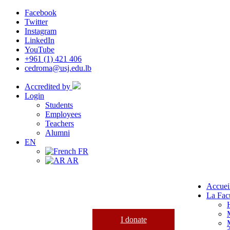
Facebook
Twitter
Instagram
LinkedIn
YouTube
+961 (1) 421 406
cedroma@usj.edu.lb
Accredited by
Login
Students
Employees
Teachers
Alumni
EN
FR
AR
Accuei
La Fac
I donate