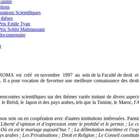
Équipe
tions
tations Scientifiques
 thèses
Prix Emile Tyan
Prix Sobhi Mahmassani
documentaire
t
A est créé en novembre 1997 au sein de la Faculté de droit et des
s. Il a pour vocation de favoriser une meilleure connaissance des dro
ntres scientifiques sur des thèmes variés traitant de divers aspects 
le Brésil, le Japon et des pays arabes, tels que la Tunisie, le Maroc, l
 son sein ou en coopération avec d'autres institutions intéressées. Parm
 ; Liberté d’opinion et d’expression entre le prohibé et le permis ; Le 
 Où en est le mariage aujourd’hui ? ; La délimitation maritime et l’exp
ys arabes ; Les Privatisations ; Droit et Religion ; Le Conseil constituti