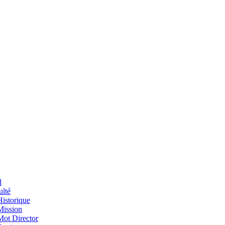
l
ulté
Historique
Mission
Mot Director