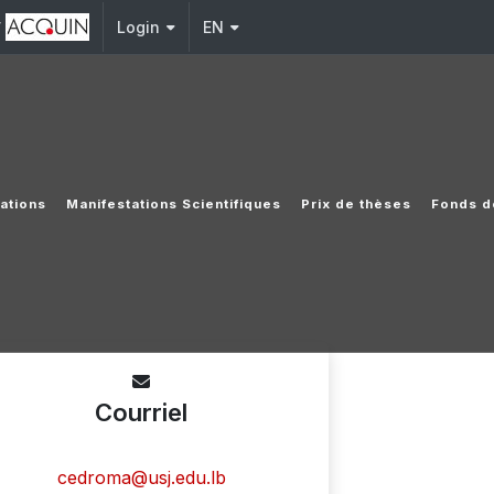
y
Login
EN
cations
Manifestations Scientifiques
Prix de thèses
Fonds d
Courriel
cedroma@usj.edu.lb