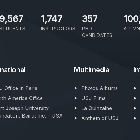
10,493
1,917
391
100
STUDENTS
INSTRUCTORS
PHD
ALUMN
CANDIDATES
rnational
Multimedia
In
 Office in Paris
Photos Albums
th America Office
USJ Films
nt Joseph University
La Quinzaine
ndation, Beirut Inc. - USA
Anthem of USJ