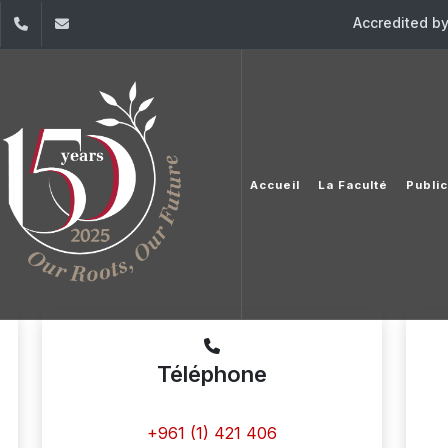
Accredited b
dIn
YouTube
+961 (1) 421 406
cedroma@usj.edu.lb
Accueil
La Faculté
Publi
Téléphone
+961 (1) 421 406