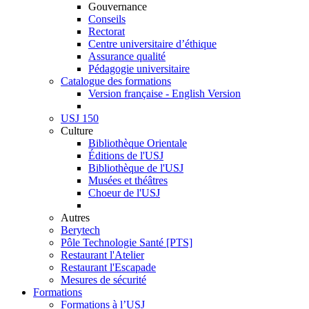
Gouvernance
Conseils
Rectorat
Centre universitaire d’éthique
Assurance qualité
Pédagogie universitaire
Catalogue des formations
Version française - English Version
USJ 150
Culture
Bibliothèque Orientale
Éditions de l'USJ
Bibliothèque de l'USJ
Musées et théâtres
Choeur de l'USJ
Autres
Berytech
Pôle Technologie Santé [PTS]
Restaurant l'Atelier
Restaurant l'Escapade
Mesures de sécurité
Formations
Formations à l’USJ