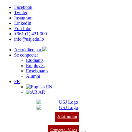
Facebook
Twitter
Instagram
LinkedIn
YouTube
+961 (1) 421 000
info@usj.edu.lb
Accréditée par
Se connecter
Étudiants
Employés
Enseignants
Alumni
FR
EN
AR
Je fais un don
Campagne 150 ans