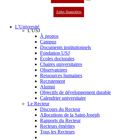
Aides financières
L'Université
L'USJ
À propos
Campus
Documents institutionnels
Fondation USJ
Écoles doctorales
Chaires universitaires
Observatoires
Ressources humaines
Recrutement
Alumni
Objectifs de développement durable
Calendrier universitaire
Le Recteur
Discours du Recteur
Allocutions de la Saint-Joseph
Rapports du Recteur
Recteurs émérites
Tous les Recteurs