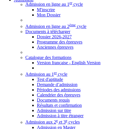
er
Admission en ligne au 1
cycle
M'inscrire
Mon Dossier
ème
Admission en ligne au 2
cycle
Documents à télécharger
Dossier 2026-2027
Programme des épreuves
Anciennes épreuves
Catalogue des formations
Version française - English Version
er
Admission au 1
cycle
Test d'aptitude
Demande d’admission
Périodes des admissions
Calendrier des épreuves
Documents requis
Résultats et confirmation
Admission sur titre
Admission à titre étranger
e
e
Admission aux 2
et 3
cycles
Admission en Master