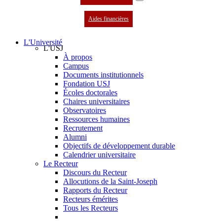
Aides financières
L'Université
L'USJ
À propos
Campus
Documents institutionnels
Fondation USJ
Écoles doctorales
Chaires universitaires
Observatoires
Ressources humaines
Recrutement
Alumni
Objectifs de développement durable
Calendrier universitaire
Le Recteur
Discours du Recteur
Allocutions de la Saint-Joseph
Rapports du Recteur
Recteurs émérites
Tous les Recteurs