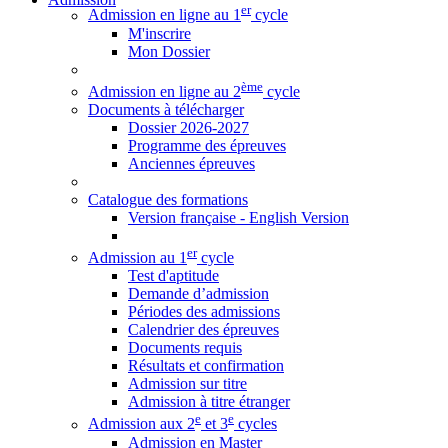
er
Admission en ligne au 1
cycle
M'inscrire
Mon Dossier
ème
Admission en ligne au 2
cycle
Documents à télécharger
Dossier 2026-2027
Programme des épreuves
Anciennes épreuves
Catalogue des formations
Version française - English Version
er
Admission au 1
cycle
Test d'aptitude
Demande d’admission
Périodes des admissions
Calendrier des épreuves
Documents requis
Résultats et confirmation
Admission sur titre
Admission à titre étranger
e
e
Admission aux 2
et 3
cycles
Admission en Master