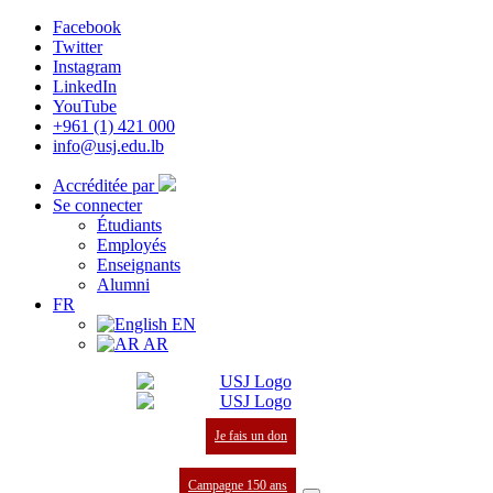
Facebook
Twitter
Instagram
LinkedIn
YouTube
+961 (1) 421 000
info@usj.edu.lb
Accréditée par
Se connecter
Étudiants
Employés
Enseignants
Alumni
FR
EN
AR
Je fais un don
Campagne 150 ans