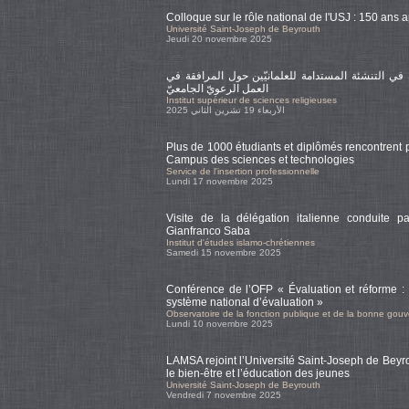
Colloque sur le rôle national de l'USJ : 150 ans 
Université Saint-Joseph de Beyrouth
Jeudi 20 novembre 2025
في التنشئة المستدامة للعلمانيّين حول المرافقة في
العمل الرعويّ الجامعيّ
Institut supérieur de sciences religieuses
الأربعاء 19 تشرين الثاني 2025
Plus de 1000 étudiants et diplômés rencontrent
Campus des sciences et technologies
Service de l'insertion professionnelle
Lundi 17 novembre 2025
Visite de la délégation italienne conduite pa
Gianfranco Saba
Institut d'études islamo-chrétiennes
Samedi 15 novembre 2025
Conférence de l’OFP « Évaluation et réforme : 
système national d’évaluation »
Observatoire de la fonction publique et de la bonne gou
Lundi 10 novembre 2025
LAMSA rejoint l’Université Saint-Joseph de Beyro
le bien-être et l’éducation des jeunes
Université Saint-Joseph de Beyrouth
Vendredi 7 novembre 2025