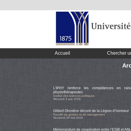
Accueil
Chercher u
Arc
L’IPHY renforce les compétences en rais
physiothérapeutes
Institut des sciences politiques
Mercredi 3 juin 2026
Gilbert Ghostine décoré de la Légion d’honneur
Faculté de gestion et de management
Vendredi 29 mai 2026
Mémorandum de coopération entre l’ESIB et Alfa