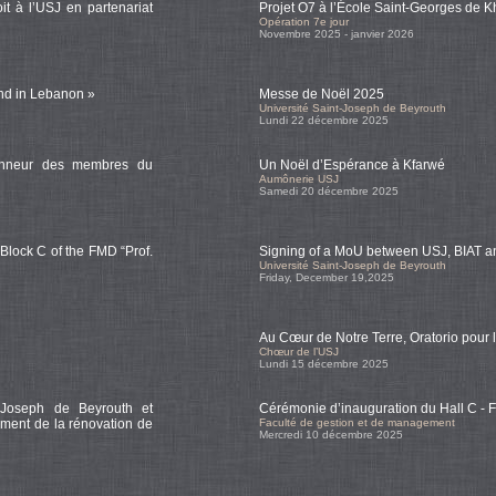
t à l’USJ en partenariat
Projet O7 à l’École Saint-Georges de 
Opération 7e jour
Novembre 2025 - janvier 2026
nd in Lebanon »
Messe de Noël 2025
Université Saint-Joseph de Beyrouth
Lundi 22 décembre 2025
honneur des membres du
Un Noël d’Espérance à Kfarwé
Aumônerie USJ
Samedi 20 décembre 2025
 Block C of the FMD “Prof.
Signing of a MoU between USJ, BIAT 
Université Saint-Joseph de Beyrouth
Friday, December 19,2025
Au Cœur de Notre Terre, Oratorio pour 
Chœur de l’USJ
Lundi 15 décembre 2025
t-Joseph de Beyrouth et
Cérémonie d’inauguration du Hall C -
ment de la rénovation de
Faculté de gestion et de management
Mercredi 10 décembre 2025