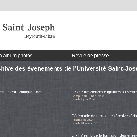
n album photos
Revue de presse
hive des évenements de l'Université Saint-Jo
Consu
onnement clinique des
Les neurosciences cognitives au service
Campus du Liban Nord
Lundi 1 juin 2026
Cérémonie de remise des Archives Arth
Fondation USJ
Lundi 18 mai 2025
L’IPHY renforce la formation des ense