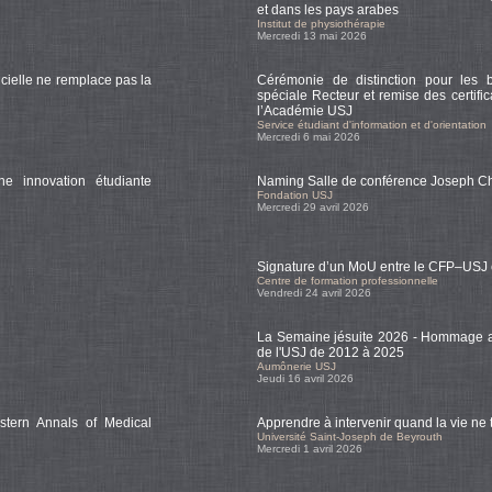
et dans les pays arabes
Institut de physiothérapie
Mercredi 13 mai 2026
icielle ne remplace pas la
Cérémonie de distinction pour les 
spéciale Recteur et remise des certif
l’Académie USJ
Service étudiant d'information et d'orientation
Mercredi 6 mai 2026
ne innovation étudiante
Naming Salle de conférence Joseph 
Fondation USJ
Mercredi 29 avril 2026
Signature d’un MoU entre le CFP–USJ 
Centre de formation professionnelle
Vendredi 24 avril 2026
La Semaine jésuite 2026 - Hommage au
de l'USJ de 2012 à 2025
Aumônerie USJ
Jeudi 16 avril 2026
tern Annals of Medical
Apprendre à intervenir quand la vie ne 
Université Saint-Joseph de Beyrouth
Mercredi 1 avril 2026