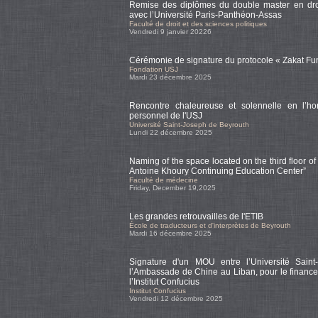
Remise des diplômes du double master en droi
avec l’Université Paris-Panthéon-Assas
Faculté de droit et des sciences politiques
Vendredi 9 janvier 20226
Cérémonie de signature du protocole « Zakat Fu
Fondation USJ
Mardi 23 décembre 2025
Rencontre chaleureuse et solennelle en l’
personnel de l'USJ
Université Saint-Joseph de Beyrouth
Lundi 22 décembre 2025
Naming of the space located on the third floor of
Antoine Khoury Continuing Education Center”
Faculté de médecine
Friday, December 19,2025
Les grandes retrouvailles de l'ETIB
École de traducteurs et d'interprètes de Beyrouth
Mardi 16 décembre 2025
Signature d'un MOU entre l’Université Sain
l’Ambassade de Chine au Liban, pour le finance
l’Institut Confucius
Institut Confucius
Vendredi 12 décembre 2025