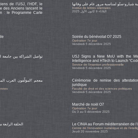
iens de l’USJ, l’HDF, le
ة شبارو-سنّو لمناسبة مرور عام على وفاتها
 des Anciens lancent le
Institut de lettres orientales
الثلاثاء 9 كانون الأول 2025
iban : le Programme Carte
ile
Soirée du bénévolat O7 2025
Opération 7e jour
Vendredi 5 décembre 2025
تواصل الشراكة بين جامعة 
USJ Signs a New MoU with the Minis
Intelligence and HTech to Launch “Cod
Service de l'insertion professionnelle
Vendredi 5 décembre 2025
معجم ’المؤلّفون العرب الم
Cérémonie de remise des attestatio
juridique
iennes
Faculté de droit et des sciences politiques
Vendredi 5 décembre 2025
Marché de noël O7
Opération 7e jour
Du 3 au 5 décembre 2025
الحلقة الرابعة م
Le CINIA au Forum méditerranéen de l’int
Centre de l’innovation numérique et de l’intellig
Jeudi 20 novembre 2025