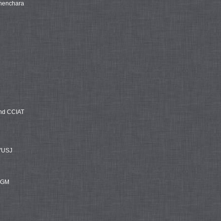
Khenchara
and CCIAT
l'USJ
 FGM