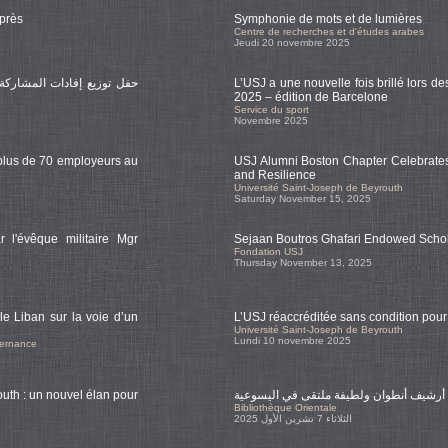
après
Symphonie de mots et de lumières
Centre de recherches et d'études arabes
Jeudi 20 novembre 2025
حفل توزيع إفادات المشاركة 
L’USJ a une nouvelle fois brillé lors d
2025 – édition de Barcelone
Service du sport
Novembre 2025
 plus de 70 employeurs au
USJ Alumni Boston Chapter Celebrates 
and Resilience
Université Saint-Joseph de Beyrouth
Saturday November 15, 2025
r l'évêque militaire Mgr
Sejaan Boutros Ghafari Endowed Scho
Fondation USJ
Thursday November 13, 2025
le Liban sur la voie d’un
L’USJ réaccréditée sans condition pou
Université Saint-Joseph de Beyrouth
Lundi 10 novembre 2025
vernance
uth : un nouvel élan pour
أرشيف أنطوان ولطيفة ملتقى في اليسوعية
Bibliothèque Orientale
الثلاثاء 7 تشرين الأول 2025