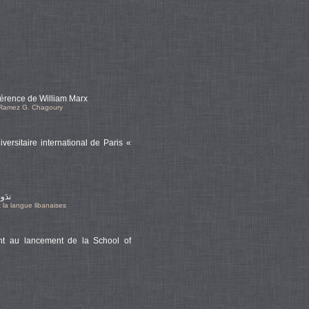
nférence de William Marx
s Ramez G. Chagoury
versitaire international de Paris «
ندَو
 la langue libanaises
pent au lancement de la School of