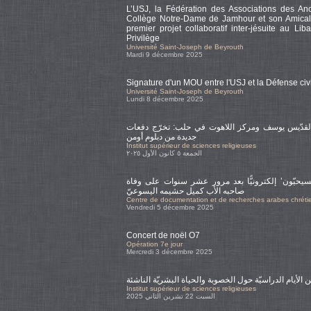
L’USJ, la Fédération des Associations des Anc
Collège Notre-Dame de Jamhour et son Amicale
premier projet collaboratif inter-jésuite au L
Privilège
Université Saint-Joseph de Beyrouth
Mardi 9 décembre 2025
Signature d'un MOU entre l'USJ et la Défense civ
Université Saint-Joseph de Beyrouth
Lundi 8 décembre 2025
القدّيس يوسف ومركز اللاهوت في حلب: تخرّج دفعات
جديدة من دبلوم أومن
Institut supérieur de sciences religieuses
الجمعة ٥ كانون الأول ٢٠٢٥
سيحيّون’ إلكترونيًّا بعد مرور عشر سنوات على وفاة
صاحبه الأب كميل حشيمه اليسوعيّ
Centre de documentation et de recherches arabes chrét
Vendredi 5 décembre 2025
Concert de noël O7
Opération 7e jour
Mercredi 3 décembre 2025
ن الأيام الدراسيّة حول الخصوبة والحياة البشريّة الناشئة
Institut supérieur de sciences religieuses
السبت 22 تشرين الثاني 2025