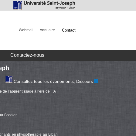
Webmail
Annuaire
Contact
Contactez-nous
seph
ltez tous les évènements, Discours
Communiqués de presse
et 
 de l’apprentissage à l’ère de l’IA
ur Bossler
ignants en physiothérapie au Liban