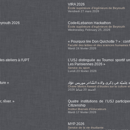
VIRA 2026
École supérieure d'ingénieurs de Beyrouth
Vendredi 27 mars 2026
Beyrouth 2026
Code4Lebanon Hackathon
École supérieure d'ingénieurs de Beyrouth
Wednesday, February 25, 2026
« Pourquoi lire Don Quichotte ? » : co
Faculté des lettres et des sciences humaine
Mardi 24 février 2026
s ateliers à l'UPT
L’USJ distinguée au Tournoi sportif uni
Les Parisiennes 2026 »
Service du sport
Lundi 23 février 2026
ture »
ة عِلميّة في ذِكرى ولادة الشّاعر موريس عوّاد
Chaire Morice Awwad d’études sur la culture et
الجمعة 20 شباط 2026
, rêver. »
Quatre institutions de l’USJ partici
Citizenship
Institut libanais d'éducateurs
Mardi 17 février 2026
MYP 2026
Service de la vie étudiante