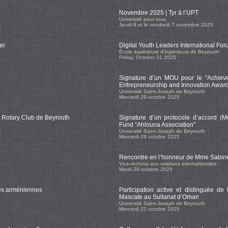
Novembre 2025 | Tyr à l’UPT
Université pour tous
Jeudi 6 et le vendredi 7 novembre 2025
er
Digital Youth Leaders International Fo
École supérieure d'ingénieurs de Beyrouth
Friday, October 31,2025
Signature d’un MOU pour le "Achie
Entrepreneurship and Innovation Awar
Université Saint-Joseph de Beyrouth
Mercredi 29 octobre 2025
le Rotary Club de Beyrouth
Signature d’un protocole d’accord (M
Fund “Ahlouna Association”
Université Saint-Joseph de Beyrouth
Mercredi 29 octobre 2025
Rencontre en l’honneur de Mme Sabine
Vice-rectorat aux relations internationales
Mardi 28 octobre 2025
des arméniennes
Participation active et distinguée 
Mascate au Sultanat d’Oman
Université Saint-Joseph de Beyrouth
Mercredi 22 octobre 2025