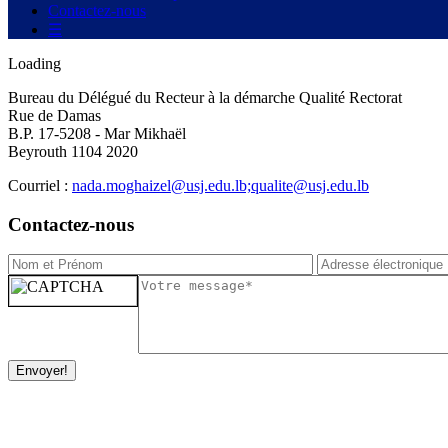
Contactez-nous
☰
Loading
Bureau du Délégué du Recteur à la démarche Qualité Rectorat
Rue de Damas
B.P. 17-5208 - Mar Mikhaël
Beyrouth 1104 2020
Courriel :
nada.moghaizel@usj.edu.lb;qualite@usj.edu.lb
Contactez-nous
Envoyer!
Newsletter / USJ Culture