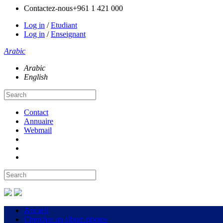
Contactez-nous
+961 1 421 000
Log in
/
Etudiant
Log in
/
Enseignant
Arabic
Arabic
English
Contact
Annuaire
Webmail
Accueil
Chercher un album photos