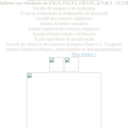
plômes aux étudiants de ll'ILO, l'ELFS, l'IESAV, la FdLT , l'ETIB
Faculté de langues et de traduction
École de traducteurs et d'interprètes de Beyrouth
Faculté des sciences religieuses
Institut de lettres orientales
Institut supérieur de sciences religieuses
Institut d'études islamo-chrétiennes
École supérieure de travail social
Faculté des lettres et des sciences humaines Ramez G. Chagoury
Institut d'études scéniques, audiovisuelles et cinématographiques
Jeudi 13 juillet 2023
-
Plus d'infos +