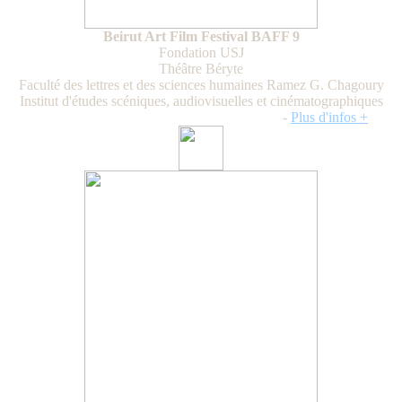
Beirut Art Film Festival BAFF 9
Fondation USJ
Théâtre Béryte
Faculté des lettres et des sciences humaines Ramez G. Chagoury
Institut d'études scéniques, audiovisuelles et cinématographiques
Du mardi 7 au vendredi 17 novembre 2023
-
Plus d'infos +