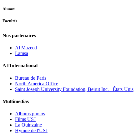
Alumni
Facultés
Nos partenaires
Al Mazeed
Lamsa
A l'International
Bureau de Paris
North America Office
Saint Joseph University Foundation, Beirut Inc. - États-Unis
Multimédias
Albums photos
Films USJ
La Quinzaine
Hymne de l'USJ