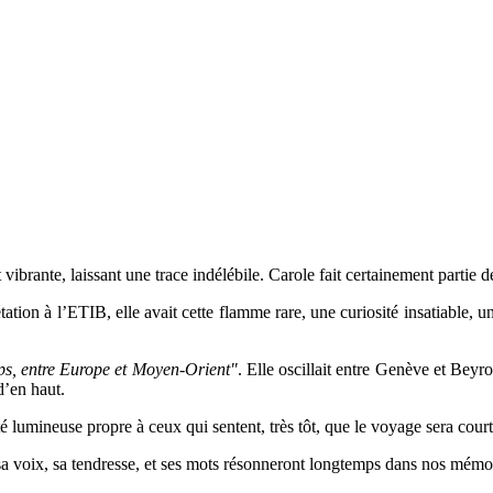
brante, laissant une trace indélébile. Carole fait certainement partie d
tation à l’ETIB, elle avait cette flamme rare, une curiosité insatiable, un
ps, entre Europe et Moyen-Orient"
. Elle oscillait entre Genève et Beyrou
d’en haut.
ité lumineuse propre à ceux qui sentent, très tôt, que le voyage sera cour
s sa voix, sa tendresse, et ses mots résonneront longtemps dans nos mémo