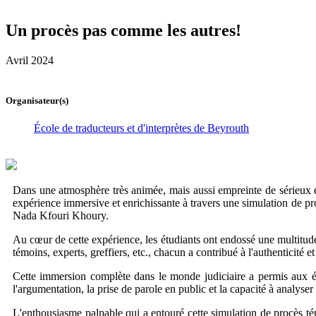
Un procès pas comme les autres!
Avril 2024
Organisateur(s)
École de traducteurs et d'interprètes de Beyrouth
Dans une atmosphère très animée, mais aussi empreinte de sérieux et 
expérience immersive et enrichissante à travers une simulation de pr
Nada Kfouri Khoury.
Au cœur de cette expérience, les étudiants ont endossé une multitude 
témoins, experts, greffiers, etc., chacun a contribué à l'authenticité et
Cette immersion complète dans le monde judiciaire a permis aux ét
l'argumentation, la prise de parole en public et la capacité à analyser
L'enthousiasme palpable qui a entouré cette simulation de procès tém