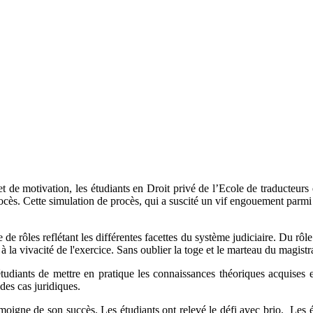
de motivation, les étudiants en Droit privé de l’Ecole de traducteurs e
ocès. Cette simulation de procès, qui a suscité un vif engouement parmi 
de rôles reflétant les différentes facettes du système judiciaire. Du rô
 à la vivacité de l'exercice. Sans oublier la toge et le marteau du magistra
udiants de mettre en pratique les connaissances théoriques acquises e
 des cas juridiques.
oigne de son succès. Les étudiants ont relevé le défi avec brio. Les éc