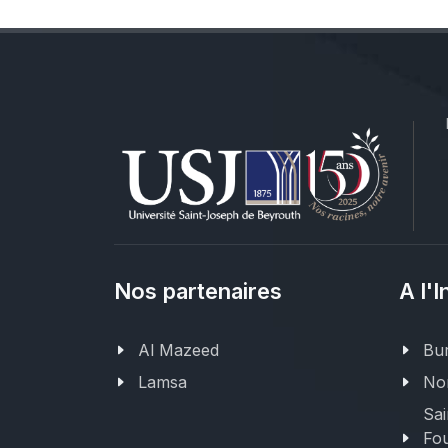
Nos partenaires
A l'I
Al Mazeed
Bur
Lamsa
Nor
Sai
Fou