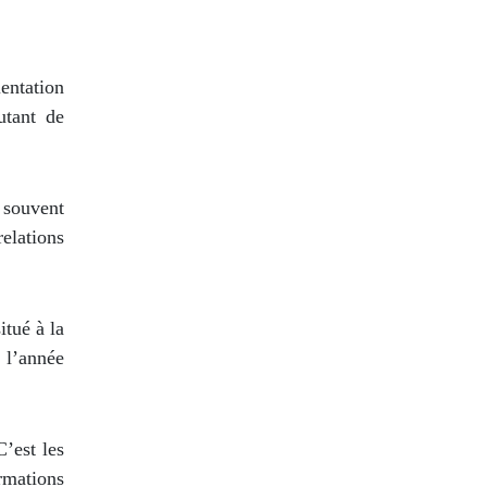
entation
utant de
s souvent
relations
itué à la
 l’année
C’est les
rmations