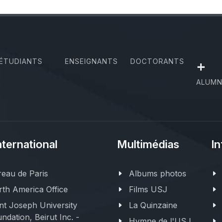
ÉTUDIANTS
ENSEIGNANTS
DOCTORANTS
+
ALUMN
nternational
Multimédias
In
eau de Paris
Albums photos
th America Office
Films USJ
nt Joseph University
La Quinzaine
ndation, Beirut Inc. -
Hymne de l'USJ