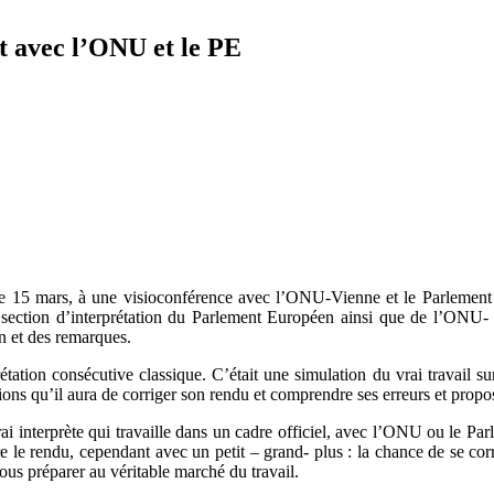
t avec l’ONU et le PE
, le 15 mars, à une visioconférence avec l’ONU-Vienne et le Parlement
 la section d’interprétation du Parlement Européen ainsi que de l’ONU- 
on et des remarques.
tation consécutive classique. C’était une simulation du vrai travail su
sions qu’il aura de corriger son rendu et comprendre ses erreurs et prop
i interprète qui travaille dans un cadre officiel, avec l’ONU ou le Pa
le rendu, cependant avec un petit – grand- plus : la chance de se corri
nous préparer au véritable marché du travail.