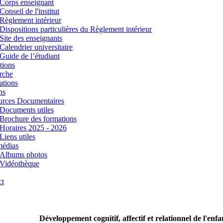
Corps enseignant
Conseil de l'institut
Règlement intérieur
Dispositions particulières du Règlement intérieur
Site des enseignants
Calendrier universitaire
Guide de l’étudiant
tions
rche
ations
ns
urces Documentaires
Documents utiles
Brochure des formations
Horaires 2025 - 2026
Liens utiles
médias
Albums photos
Vidéothèque
ct
Développement cognitif, affectif et relationnel de l'enfa