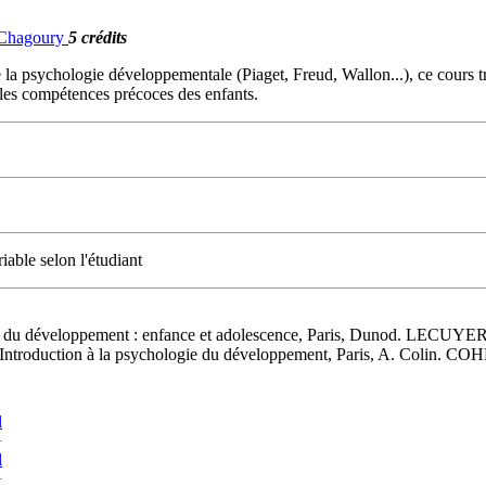
. Chagoury
5 crédits
la psychologie développementale (Piaget, Freud, Wallon...), ce cours trace
r les compétences précoces des enfants.
iable selon l'étudiant
 développement : enfance et adolescence, Paris, Dunod. LECUYER, R
duction à la psychologie du développement, Paris, A. Colin. COHEN,
l
l