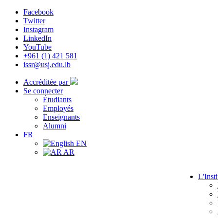
Facebook
Twitter
Instagram
LinkedIn
YouTube
+961 (1) 421 581
issr@usj.edu.lb
Accréditée par
Se connecter
Étudiants
Employés
Enseignants
Alumni
FR
EN
AR
L'Insti