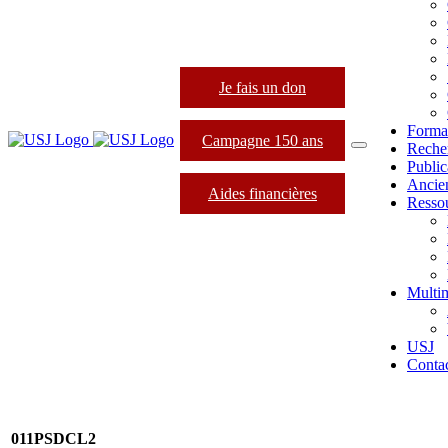
Je fais un don
Forma
Campagne 150 ans
Reche
Public
Ancie
Aides financières
Resso
Multi
USJ
Conta
011PSDCL2