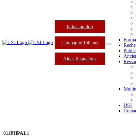
Je fais un don
Forma
Campagne 150 ans
Reche
Public
Ancie
Aides financières
Resso
Multi
USJ
Conta
011PHPAL1