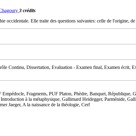
. Chagoury
3 crédits
e occidentale. Elle traite des questions suivantes: celle de l'origine, de l'
le Continu, Dissertation, Evaluation - Examen final, Examen écrit, Ex
F Empédocle, Fragments, PUF Platon, Phèdre, Banquet, République, 
r, Introduction à la métaphysique, Gallimard Heidegger, Parménide, Ga
er Jaeger, A la naissance de la théologie, Cerf