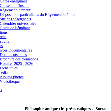
Corps enseignant
Conseil de l'institut
Règlement intérieur
Dispositions particulières du Règlement intérieur
Site des enseignants
Calendrier universitaire
Guide de l’étudiant
tions
rche
ations
ns
urces Documentaires
Documents utiles
Brochure des formations
Horaires 2025 - 2026
Liens utiles
médias
Albums photos
Vidéothèque
ct
Philosophie antique : les présocratiques et Socrate