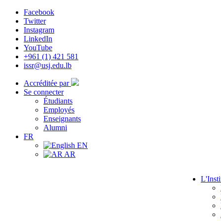
Facebook
Twitter
Instagram
LinkedIn
YouTube
+961 (1) 421 581
issr@usj.edu.lb
Accréditée par
Se connecter
Étudiants
Employés
Enseignants
Alumni
FR
EN
AR
L'Insti