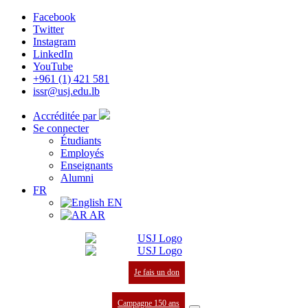
Facebook
Twitter
Instagram
LinkedIn
YouTube
+961 (1) 421 581
issr@usj.edu.lb
Accréditée par
Se connecter
Étudiants
Employés
Enseignants
Alumni
FR
EN
AR
Je fais un don
Campagne 150 ans